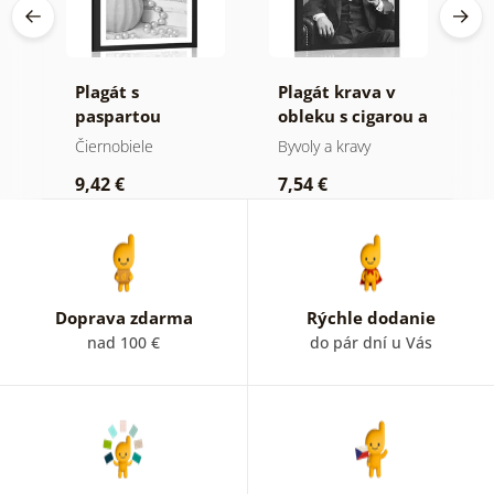
úci
Plagát s
Plagát krava v
P
v
paspartou
obleku s cigarou a
p
luxusné zátišie v
whiskey
k
Čiernobiele
Byvoly a kravy
Č
čiernobielom
M
9,42 €
7,54 €
7
prevedení
č
p
Doprava zdarma
Rýchle dodanie
nad 100 €
do pár dní u Vás