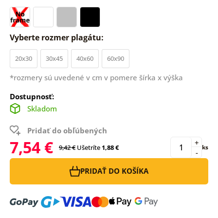
Vyberte rozmer plagátu:
20x30
30x45
40x60
60x90
*rozmery sú uvedené v cm v pomere šírka x výška
Dostupnosť:
Skladom
Pridať do obľúbených
7,54 €
+
9,42 €
Ušetríte
1,88 €
ks
-
PRIDAŤ DO KOŠÍKA