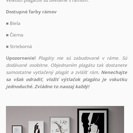
Veľkosti plagátov sú uvedené s rámom.
Dostupné farby rámov
■ Biela
■ Čierna
■ Strieborná
Upozornenie!
Plagáty nie sú zabudované v ráme. Sú
dodávané osobitne. Objednaním plagátu tak dostanete
samostatne vytlačený plagát a zvlášť rám.
Nenechajte
sa však odradiť, vložiť výtlačok plagátu je vskutku
jednoduché. Zvládne to naozaj každý!