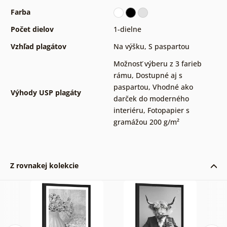
Farba
Počet dielov
1-dielne
Vzhľad plagátov
Na výšku
,
S paspartou
Možnosť výberu z 3 farieb
rámu
,
Dostupné aj s
paspartou
,
Vhodné ako
Výhody USP plagáty
darček do moderného
interiéru
,
Fotopapier s
gramážou 200 g/m²
Z rovnakej kolekcie