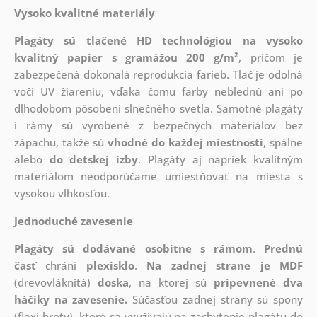
Vysoko kvalitné materiály
Plagáty sú tlačené HD technológiou na vysoko
kvalitný papier s gramážou 200 g/m²
, pričom je
zabezpečená dokonalá reprodukcia farieb. Tlač je odolná
voči UV žiareniu, vďaka čomu farby neblednú ani po
dlhodobom pôsobení slnečného svetla. Samotné plagáty
i rámy sú vyrobené z bezpečných materiálov bez
zápachu, takže sú
vhodné do každej miestnosti
, spálne
alebo
do detskej izby
. Plagáty aj napriek kvalitným
materiálom neodporúčame umiestňovať na miesta s
vysokou vlhkosťou.
Jednoduché zavesenie
Plagáty sú dodávané osobitne s rámom
.
Prednú
časť
chráni
plexisklo
.
Na zadnej strane je
MDF
(drevovláknitá)
doska
, na ktorej sú
pripevnené dva
háčiky na zavesenie.
Súčasťou zadnej strany sú spony
(flexi hroty), ktoré sa využívajú na zachytenie plagátu do