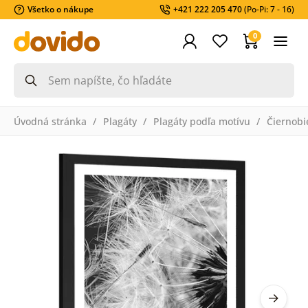
Všetko o nákupe
+421 222 205 470
(Po-Pi: 7 - 16)
0
Úvodná stránka
Plagáty
Plagáty podľa motívu
Čiernobi