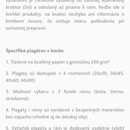
krabice (5vl) a odoslaný až priamo k vám. Keďže ide o
krehké produkty, na krabici nechýba ani informácia o
krehkom tovare, čo znižuje mieru poškodenia pri
samotnej preprave.
Špecifiká plagátov v kocke
1. Tlačené na kvalitný papier s gramážou 200 g/m²
2. Plagáty sú dostupné v 4 rozmeroch (20x30, 30x45,
40x60, 60x90)
3. Možnosť výberu z 3 farieb rámu (biela, čierna,
strieborná)
4. Plagáty i rámy sú vyrobené z bezpečných materiálov
bez zápachu (vhodné aj do detskej izby)
5. Výtlačok plagátu a rám je dodávaný osobitne (vložiť