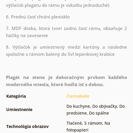
výtlačok plagátu do rámu je vskutku jednoduché)
6. Prednú časť chráni plexisklo
7. MDF doska, ktorá tvorí zadnú časť rámu, obsahuje 2
háčiky na zavesenie
8. Výtlačok je umiestnený medzi kartóny a následne
spoločne s rámom balený do 5vl lepenkovej krabice
Plagát na stene je dekoračným prvkom každého
moderného miesta, ktoré hodlá ísť s dobou.
Kategória
Čiernobiele
Do kuchyne
,
Do obývačky
,
Do
Umiestnenie
predsiene
,
Do spálne
Tlačené
,
S rámom
,
Na
Technológia obrazov
fotopapieri