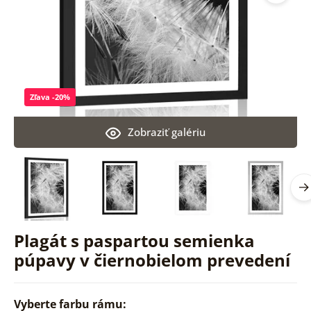
Zľava -20%
Zobraziť galériu
Plagát s paspartou semienka
púpavy v čiernobielom prevedení
Vyberte farbu rámu: