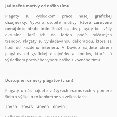
Jedinečné motívy od nášho tímu
Plagáty sú výsledkom práce našej
grafickej
dizajnérky
. Vytvára osobité motívy,
ktoré zaručene
nenájdete nikde inde.
Snaží sa, aby plagáty boli vždy
aktuálne, ladí ich do farieb podľa súčasných
trendov. Plagáty sú vyhľadávanou dekoráciou, ktorá sa
hodí do každého interiéru. V Dovido nájdete okrem
plagátov od grafickej dizajnérky aj motívy, ktoré sú
výsledkom poctivého výberu nášho šikovného tímu.
Dostupné rozmery plagátov (v cm)
Plagáty u nás nájdete v
štyroch rozmeroch
v pomere
šírka x výška, a to konkrétne vo veľkostiach:
20x30 | 30x45 | 40x60 | 60x90 |