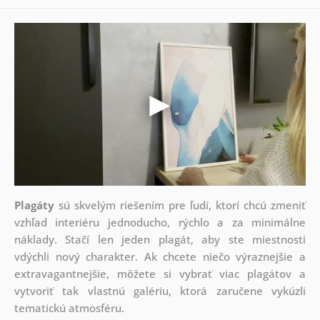
Plagáty
sú skvelým riešením pre ľudí, ktorí chcú zmeniť
vzhľad interiéru jednoducho, rýchlo a za minimálne
náklady. Stačí len jeden plagát, aby ste miestnosti
vdýchli nový charakter. Ak chcete niečo výraznejšie a
extravagantnejšie, môžete si vybrať viac plagátov a
vytvoriť tak vlastnú galériu, ktorá zaručene vykúzli
tematickú atmosféru.