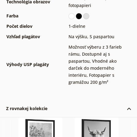
Technológia obrazov
fotopapieri
Farba
Počet dielov
1-dielne
Vzhľad plagátov
Na výšku
,
S paspartou
Možnosť výberu z 3 farieb
rámu
,
Dostupné aj s
paspartou
,
Vhodné ako
Výhody USP plagáty
darček do moderného
interiéru
,
Fotopapier s
gramážou 200 g/m²
Z rovnakej kolekcie