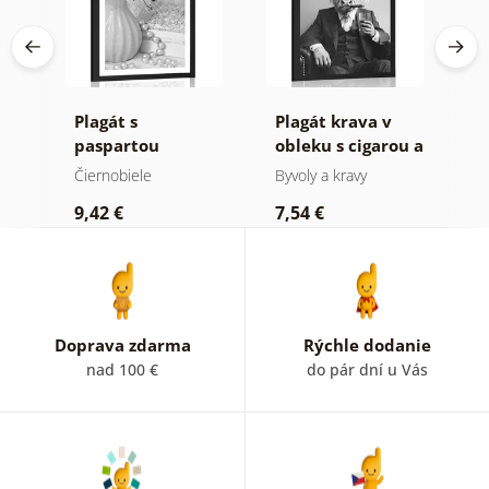
úci
Plagát s
Plagát krava v
P
v
paspartou
obleku s cigarou a
p
luxusné zátišie v
whiskey
k
Čiernobiele
Byvoly a kravy
Č
čiernobielom
M
9,42 €
7,54 €
7
prevedení
č
p
Doprava zdarma
Rýchle dodanie
nad 100 €
do pár dní u Vás