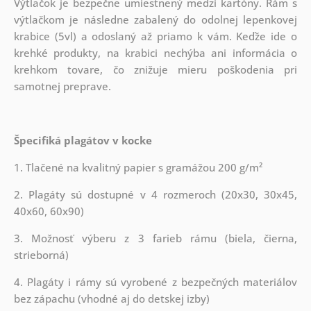
Výtlačok je bezpečne umiestnený medzi kartóny. Rám s
výtlačkom je následne zabalený do odolnej lepenkovej
krabice (5vl) a odoslaný až priamo k vám. Keďže ide o
krehké produkty, na krabici nechýba ani informácia o
krehkom tovare, čo znižuje mieru poškodenia pri
samotnej preprave.
Špecifiká plagátov v kocke
1. Tlačené na kvalitný papier s gramážou 200 g/m²
2. Plagáty sú dostupné v 4 rozmeroch (20x30, 30x45,
40x60, 60x90)
3. Možnosť výberu z 3 farieb rámu (biela, čierna,
strieborná)
4. Plagáty i rámy sú vyrobené z bezpečných materiálov
bez zápachu (vhodné aj do detskej izby)