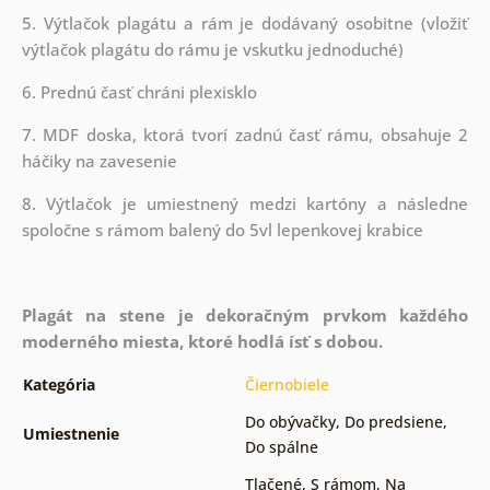
5. Výtlačok plagátu a rám je dodávaný osobitne (vložiť
výtlačok plagátu do rámu je vskutku jednoduché)
6. Prednú časť chráni plexisklo
7. MDF doska, ktorá tvorí zadnú časť rámu, obsahuje 2
háčiky na zavesenie
8. Výtlačok je umiestnený medzi kartóny a následne
spoločne s rámom balený do 5vl lepenkovej krabice
Plagát na stene je dekoračným prvkom každého
moderného miesta, ktoré hodlá ísť s dobou.
Kategória
Čiernobiele
Do obývačky
,
Do predsiene
,
Umiestnenie
Do spálne
Tlačené
,
S rámom
,
Na