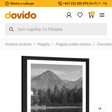
Všetko o nákupe
+421 222 205 470
(Po-Pi: 7 - 16)
0
Úvodná stránka
Plagáty
Plagáty podľa motívu
Čiernobi