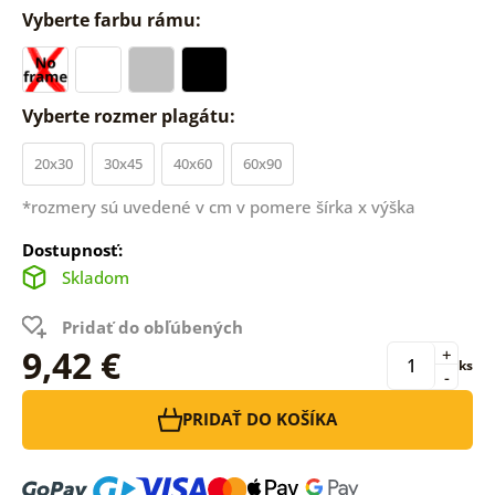
Vyberte farbu rámu:
Vyberte rozmer plagátu:
20x30
30x45
40x60
60x90
*rozmery sú uvedené v cm v pomere šírka x výška
Dostupnosť:
Skladom
Pridať do obľúbených
9,42 €
+
ks
-
PRIDAŤ DO KOŠÍKA