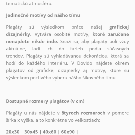
tematickú atmosféru.
Jedinečné motívy od nášho tímu
Plagáty sú výsledkom práce našej
grafickej
dizajnérky
. Vytvára osobité motívy,
ktoré zaručene
nenájdete nikde inde.
Snaží sa, aby plagáty boli vždy
aktuálne, ladí ich do farieb podľa súčasných
trendov. Plagáty sú vyhľadávanou dekoráciou, ktorá sa
hodí do každého interiéru. V Dovido nájdete okrem
plagátov od grafickej dizajnérky aj motívy, ktoré sú
výsledkom poctivého výberu nášho šikovného tímu.
Dostupné rozmery plagátov (v cm)
Plagáty u nás nájdete v
štyroch rozmeroch
v pomere
šírka x výška, a to konkrétne vo veľkostiach:
20x30 | 30x45 | 40x60 | 60x90 |