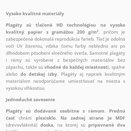
Vysoko kvalitné materiály
Plagáty sú tlačené HD technológiou na vysoko
kvalitný papier s gramážou 200 g/m²
, pričom je
zabezpečená dokonalá reprodukcia farieb. Tlač je odolná
voči UV žiareniu, vďaka čomu farby neblednú ani po
dlhodobom pôsobení slnečného svetla. Samotné plagáty
i rámy sú vyrobené z bezpečných materiálov bez
zápachu, takže sú
vhodné do každej miestnosti
, spálne
alebo
do detskej izby
. Plagáty aj napriek kvalitným
materiálom neodporúčame umiestňovať na miesta s
vysokou vlhkosťou.
Jednoduché zavesenie
Plagáty sú dodávané osobitne s rámom
.
Prednú
časť
chráni
plexisklo
.
Na zadnej strane je
MDF
(drevovláknitá)
doska
, na ktorej sú
pripevnené dva