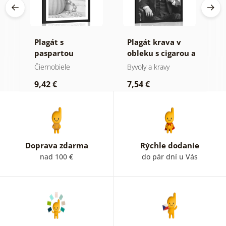
úci
Plagát s
Plagát krava v
P
v
paspartou
obleku s cigarou a
p
luxusné zátišie v
whiskey
k
Čiernobiele
Byvoly a kravy
Č
čiernobielom
M
9,42 €
7,54 €
7
prevedení
č
p
Doprava zdarma
Rýchle dodanie
nad 100 €
do pár dní u Vás