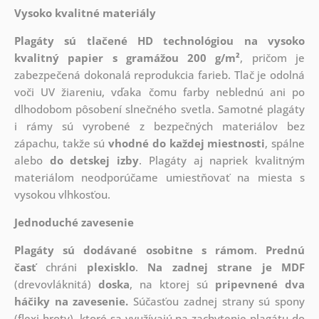
Vysoko kvalitné materiály
Plagáty sú tlačené HD technológiou na vysoko
kvalitný papier s gramážou 200 g/m²
, pričom je
zabezpečená dokonalá reprodukcia farieb. Tlač je odolná
voči UV žiareniu, vďaka čomu farby neblednú ani po
dlhodobom pôsobení slnečného svetla. Samotné plagáty
i rámy sú vyrobené z bezpečných materiálov bez
zápachu, takže sú
vhodné do každej miestnosti
, spálne
alebo
do detskej izby
. Plagáty aj napriek kvalitným
materiálom neodporúčame umiestňovať na miesta s
vysokou vlhkosťou.
Jednoduché zavesenie
Plagáty sú dodávané osobitne s rámom
.
Prednú
časť
chráni
plexisklo
.
Na zadnej strane je
MDF
(drevovláknitá)
doska
, na ktorej sú
pripevnené dva
háčiky na zavesenie.
Súčasťou zadnej strany sú spony
(flexi hroty), ktoré sa využívajú na zachytenie plagátu do