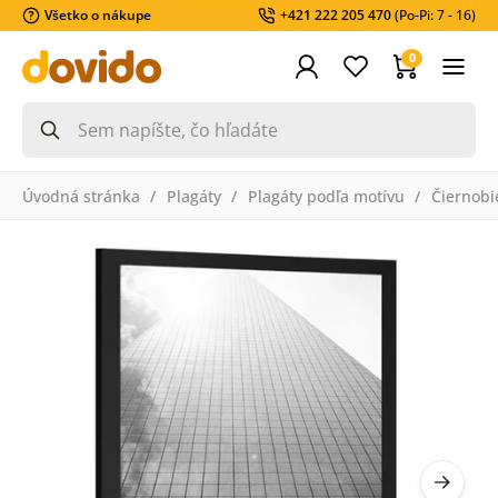
Všetko o nákupe
+421 222 205 470
(Po-Pi: 7 - 16)
0
Úvodná stránka
Plagáty
Plagáty podľa motívu
Čiernobi