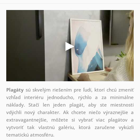
Plagáty
sú skvelým riešením pre ľudí, ktorí chcú zmeniť
vzhľad interiéru jednoducho, rýchlo a za minimálne
náklady. Stačí len jeden plagát, aby ste miestnosti
vdýchli nový charakter. Ak chcete niečo výraznejšie a
extravagantnejšie, môžete si vybrať viac plagátov a
vytvoriť tak vlastnú galériu, ktorá zaručene vykúzli
tematickú atmosféru.