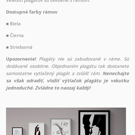
Veľkosti plagátov sú uvedené s rámom.
Dostupné farby rámov
■ Biela
■ Čierna
■ Strieborná
Upozornenie!
Plagáty nie sú zabudované v ráme. Sú
dodávané osobitne. Objednaním plagátu tak dostanete
samostatne vytlačený plagát a zvlášť rám.
Nenechajte
sa však odradiť, vložiť výtlačok plagátu je vskutku
jednoduché. Zvládne to naozaj každý!