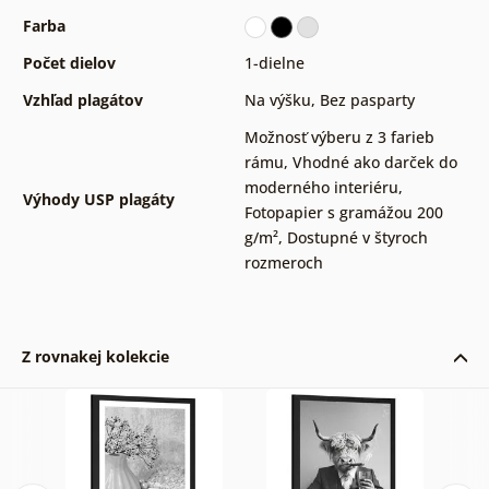
Farba
Počet dielov
1-dielne
Vzhľad plagátov
Na výšku
,
Bez pasparty
Možnosť výberu z 3 farieb
rámu
,
Vhodné ako darček do
moderného interiéru
,
Výhody USP plagáty
Fotopapier s gramážou 200
g/m²
,
Dostupné v štyroch
rozmeroch
Z rovnakej kolekcie