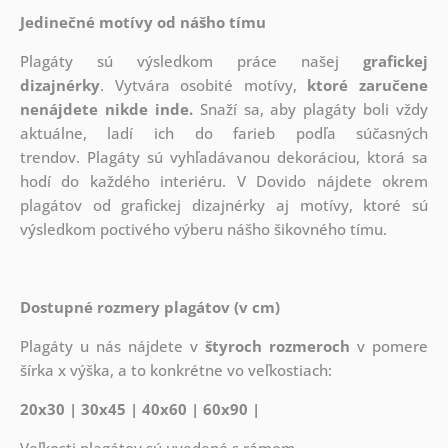
Jedinečné motívy od nášho tímu
Plagáty sú výsledkom práce našej
grafickej
dizajnérky
. Vytvára osobité motívy,
ktoré zaručene
nenájdete nikde inde.
Snaží sa, aby plagáty boli vždy
aktuálne, ladí ich do farieb podľa súčasných
trendov. Plagáty sú vyhľadávanou dekoráciou, ktorá sa
hodí do každého interiéru. V Dovido nájdete okrem
plagátov od grafickej dizajnérky aj motívy, ktoré sú
výsledkom poctivého výberu nášho šikovného tímu.
Dostupné rozmery plagátov (v cm)
Plagáty u nás nájdete v
štyroch rozmeroch
v pomere
šírka x výška, a to konkrétne vo veľkostiach:
20x30 | 30x45 | 40x60 | 60x90 |