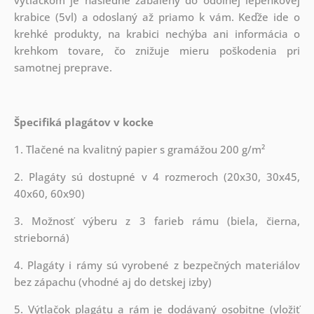
krabice (5vl) a odoslaný až priamo k vám. Keďže ide o
krehké produkty, na krabici nechýba ani informácia o
krehkom tovare, čo znižuje mieru poškodenia pri
samotnej preprave.
Špecifiká plagátov v kocke
1. Tlačené na kvalitný papier s gramážou 200 g/m²
2. Plagáty sú dostupné v 4 rozmeroch (20x30, 30x45,
40x60, 60x90)
3. Možnosť výberu z 3 farieb rámu (biela, čierna,
strieborná)
4. Plagáty i rámy sú vyrobené z bezpečných materiálov
bez zápachu (vhodné aj do detskej izby)
5. Výtlačok plagátu a rám je dodávaný osobitne (vložiť