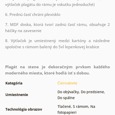
výtlačok plagátu do rámu je vskutku jednoduché)
6. Prednú časť chráni plexisklo
7. MDF doska, ktorá tvorí zadnú časť rámu, obsahuje 2
háčiky na zavesenie
8. Výtlačok je umiestnený medzi kartóny a následne
spoločne s rámom balený do 5vl lepenkovej krabice
Plagát na stene je dekoračným prvkom každého
moderného miesta, ktoré hodlá ísť s dobou.
Kategória
Čiernobiele
Do obývačky
,
Do predsiene
,
Umiestnenie
Do spálne
Tlačené
,
S rámom
,
Na
Technológia obrazov
fotopapieri