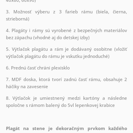
3. Možnosť výberu z 3 farieb rámu (biela, čierna,
strieborná)
4. Plagáty i rámy sú vyrobené z bezpečných materiálov
bez zápachu (vhodné aj do detskej izby)
5. Výtlačok plagátu a rám je dodávaný osobitne (vložiť
výtlačok plagátu do rámu je vskutku jednoduché)
6. Prednú časť chráni plexisklo
7. MDF doska, ktorá tvorí zadnú časť rámu, obsahuje 2
háčiky na zavesenie
8. Výtlačok je umiestnený medzi kartóny a následne
spoločne s rámom balený do 5vl lepenkovej krabice
Plagát na stene je dekoračným prvkom každého