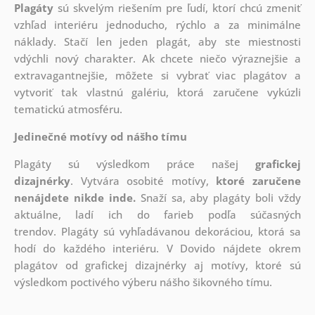
Plagáty
sú skvelým riešením pre ľudí, ktorí chcú zmeniť
vzhľad interiéru jednoducho, rýchlo a za minimálne
náklady. Stačí len jeden plagát, aby ste miestnosti
vdýchli nový charakter. Ak chcete niečo výraznejšie a
extravagantnejšie, môžete si vybrať viac plagátov a
vytvoriť tak vlastnú galériu, ktorá zaručene vykúzli
tematickú atmosféru.
Jedinečné motívy od nášho tímu
Plagáty sú výsledkom práce našej
grafickej
dizajnérky
. Vytvára osobité motívy,
ktoré zaručene
nenájdete nikde inde.
Snaží sa, aby plagáty boli vždy
aktuálne, ladí ich do farieb podľa súčasných
trendov. Plagáty sú vyhľadávanou dekoráciou, ktorá sa
hodí do každého interiéru. V Dovido nájdete okrem
plagátov od grafickej dizajnérky aj motívy, ktoré sú
výsledkom poctivého výberu nášho šikovného tímu.