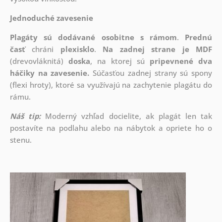
Jednoduché zavesenie
Plagáty sú dodávané osobitne s rámom
.
Prednú
časť
chráni
plexisklo
.
Na zadnej strane je
MDF
(drevovláknitá)
doska
, na ktorej sú
pripevnené dva
háčiky na zavesenie.
Súčasťou zadnej strany sú spony
(flexi hroty), ktoré sa využívajú na zachytenie plagátu do
rámu.
Náš tip:
Moderný vzhľad docielite, ak plagát len tak
postavíte na podlahu alebo na nábytok a opriete ho o
stenu.