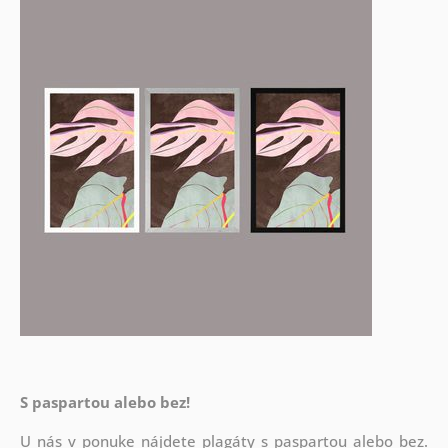
S paspartou alebo bez!
U nás v ponuke nájdete plagáty s paspartou alebo bez.