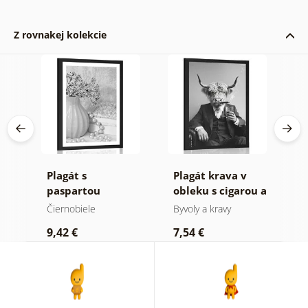
Z rovnakej kolekcie
úci
Plagát s
Plagát krava v
P
v
paspartou
obleku s cigarou a
p
luxusné zátišie v
whiskey
k
Čiernobiele
Byvoly a kravy
Č
čiernobielom
M
9,42 €
7,54 €
7
prevedení
č
p