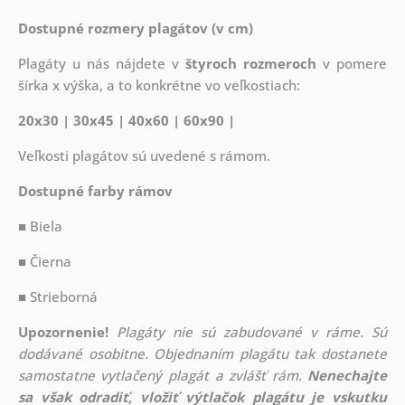
Dostupné rozmery plagátov (v cm)
Plagáty u nás nájdete v
štyroch rozmeroch
v pomere
šírka x výška, a to konkrétne vo veľkostiach:
20x30 | 30x45 | 40x60 | 60x90 |
Veľkosti plagátov sú uvedené s rámom.
Dostupné farby rámov
■ Biela
■ Čierna
■ Strieborná
Upozornenie!
Plagáty nie sú zabudované v ráme. Sú
dodávané osobitne. Objednaním plagátu tak dostanete
samostatne vytlačený plagát a zvlášť rám.
Nenechajte
sa však odradiť, vložiť výtlačok plagátu je vskutku