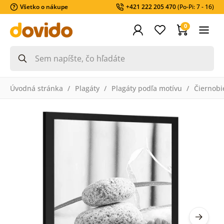
Všetko o nákupe
+421 222 205 470
(Po-Pi: 7 - 16)
0
Úvodná stránka
Plagáty
Plagáty podľa motívu
Čiernobi