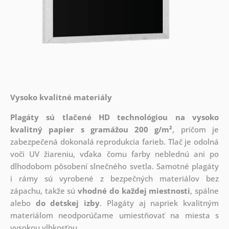
Vysoko kvalitné materiály
Plagáty sú tlačené HD technológiou na vysoko
kvalitný papier s gramážou 200 g/m²
, pričom je
zabezpečená dokonalá reprodukcia farieb. Tlač je odolná
voči UV žiareniu, vďaka čomu farby neblednú ani po
dlhodobom pôsobení slnečného svetla. Samotné plagáty
i rámy sú vyrobené z bezpečných materiálov bez
zápachu, takže sú
vhodné do každej miestnosti
, spálne
alebo
do detskej izby
. Plagáty aj napriek kvalitným
materiálom neodporúčame umiestňovať na miesta s
vysokou vlhkosťou.