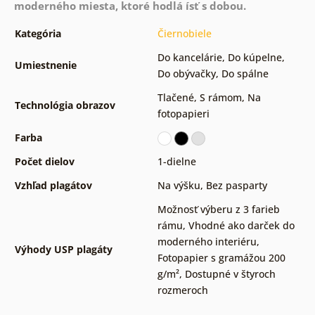
moderného miesta, ktoré hodlá ísť s dobou.
Kategória
Čiernobiele
Do kancelárie
,
Do kúpelne
,
Umiestnenie
Do obývačky
,
Do spálne
Tlačené
,
S rámom
,
Na
Technológia obrazov
fotopapieri
Farba
Počet dielov
1-dielne
Vzhľad plagátov
Na výšku
,
Bez pasparty
Možnosť výberu z 3 farieb
rámu
,
Vhodné ako darček do
moderného interiéru
,
Výhody USP plagáty
Fotopapier s gramážou 200
g/m²
,
Dostupné v štyroch
rozmeroch