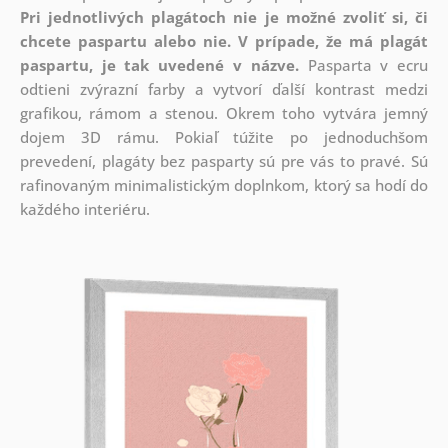
Pri jednotlivých plagátoch nie je možné zvoliť si, či
chcete paspartu alebo nie.
V prípade, že má plagát
paspartu, je tak uvedené v názve.
Pasparta v ecru
odtieni zvýrazní farby a vytvorí ďalší kontrast medzi
grafikou, rámom a stenou. Okrem toho vytvára jemný
dojem 3D rámu. Pokiaľ túžite po jednoduchšom
prevedení, plagáty bez pasparty sú pre vás to pravé. Sú
rafinovaným minimalistickým doplnkom, ktorý sa hodí do
každého interiéru.