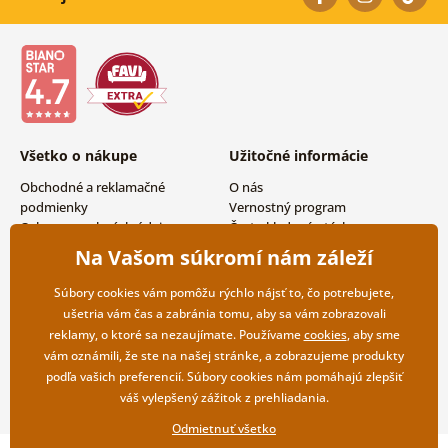
Všetko o nákupe
Užitočné informácie
Obchodné a reklamačné
O nás
podmienky
Vernostný program
Ochrana osobných údajov
Často kladené otázky
Možnosti dopravy a platby
Magazín
Na Vašom súkromí nám záleží
Vrátenie tovaru
Kontakty
Veľkoobchodná spolupráca
Súbory cookies vám pomôžu rýchlo nájsť to, čo potrebujete,
ušetria vám čas a zabránia tomu, aby sa vám zobrazovali
reklamy, o ktoré sa nezaujímate. Používame
cookies
, aby sme
vám oznámili, že ste na našej stránke, a zobrazujeme produkty
podľa vašich preferencií. Súbory cookies nám pomáhajú zlepšiť
váš vylepšený zážitok z prehliadania.
Odmietnuť všetko