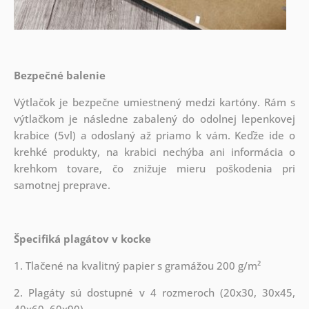
Bezpečné balenie
Výtlačok je bezpečne umiestnený medzi kartóny. Rám s
výtlačkom je následne zabalený do odolnej lepenkovej
krabice (5vl) a odoslaný až priamo k vám. Keďže ide o
krehké produkty, na krabici nechýba ani informácia o
krehkom tovare, čo znižuje mieru poškodenia pri
samotnej preprave.
Špecifiká plagátov v kocke
1. Tlačené na kvalitný papier s gramážou 200 g/m²
2. Plagáty sú dostupné v 4 rozmeroch (20x30, 30x45,
40x60, 60x90)