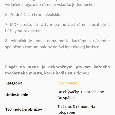
výtlačok plagátu do rámu je vskutku jednoduché)
6. Prednú časť chráni plexisklo
7. MDF doska, ktorá tvorí zadnú časť rámu, obsahuje 2
háčiky na zavesenie
8. Výtlačok je umiestnený medzi kartóny a následne
spoločne s rámom balený do 5vl lepenkovej krabice
Plagát na stene je dekoračným prvkom každého
moderného miesta, ktoré hodlá ísť s dobou.
Kategória
Čiernobiele
Do obývačky
,
Do predsiene
,
Umiestnenie
Do spálne
Tlačené
,
S rámom
,
Na
Technológia obrazov
fotopapieri