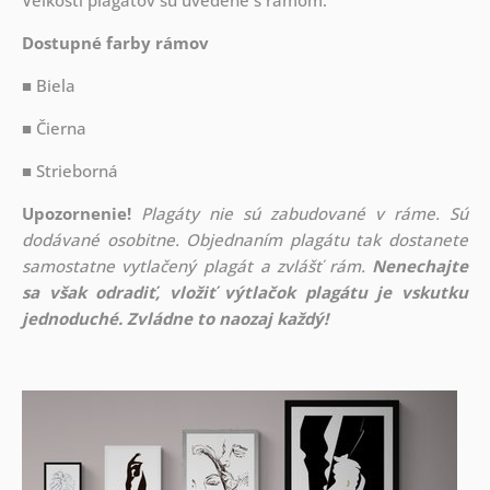
Veľkosti plagátov sú uvedené s rámom.
Dostupné farby rámov
■ Biela
■ Čierna
■ Strieborná
Upozornenie!
Plagáty nie sú zabudované v ráme. Sú
dodávané osobitne. Objednaním plagátu tak dostanete
samostatne vytlačený plagát a zvlášť rám.
Nenechajte
sa však odradiť, vložiť výtlačok plagátu je vskutku
jednoduché. Zvládne to naozaj každý!