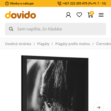
Všetko o nákupe
+421 222 205 470
(Po-Pi: 7 - 16)
0
Úvodná stránka
Plagáty
Plagáty podľa motívu
Čiernobi