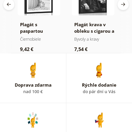
úci
Plagát s
Plagát krava v
P
v
paspartou
obleku s cigarou a
p
luxusné zátišie v
whiskey
k
Čiernobiele
Byvoly a kravy
Č
čiernobielom
M
9,42 €
7,54 €
7
prevedení
č
p
Doprava zdarma
Rýchle dodanie
nad 100 €
do pár dní u Vás