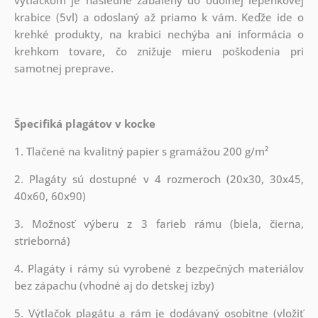
krabice (5vl) a odoslaný až priamo k vám. Keďže ide o
krehké produkty, na krabici nechýba ani informácia o
krehkom tovare, čo znižuje mieru poškodenia pri
samotnej preprave.
Špecifiká plagátov v kocke
1. Tlačené na kvalitný papier s gramážou 200 g/m²
2. Plagáty sú dostupné v 4 rozmeroch (20x30, 30x45,
40x60, 60x90)
3. Možnosť výberu z 3 farieb rámu (biela, čierna,
strieborná)
4. Plagáty i rámy sú vyrobené z bezpečných materiálov
bez zápachu (vhodné aj do detskej izby)
5. Výtlačok plagátu a rám je dodávaný osobitne (vložiť