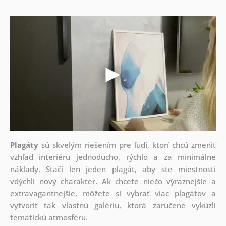
Plagáty
sú skvelým riešením pre ľudí, ktorí chcú zmeniť
vzhľad interiéru jednoducho, rýchlo a za minimálne
náklady. Stačí len jeden plagát, aby ste miestnosti
vdýchli nový charakter. Ak chcete niečo výraznejšie a
extravagantnejšie, môžete si vybrať viac plagátov a
vytvoriť tak vlastnú galériu, ktorá zaručene vykúzli
tematickú atmosféru.