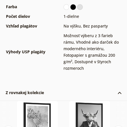
Farba
Počet dielov
1-dielne
Vzhľad plagátov
Na výšku
,
Bez pasparty
Možnosť výberu z 3 farieb
rámu
,
Vhodné ako darček do
moderného interiéru
,
Výhody USP plagáty
Fotopapier s gramážou 200
g/m²
,
Dostupné v štyroch
rozmeroch
Z rovnakej kolekcie