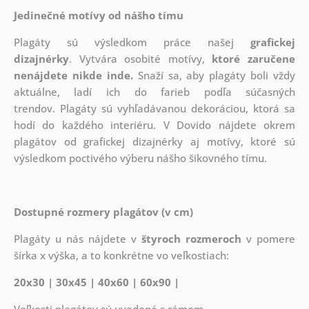
Jedinečné motívy od nášho tímu
Plagáty sú výsledkom práce našej
grafickej
dizajnérky
. Vytvára osobité motívy,
ktoré zaručene
nenájdete nikde inde.
Snaží sa, aby plagáty boli vždy
aktuálne, ladí ich do farieb podľa súčasných
trendov. Plagáty sú vyhľadávanou dekoráciou, ktorá sa
hodí do každého interiéru. V Dovido nájdete okrem
plagátov od grafickej dizajnérky aj motívy, ktoré sú
výsledkom poctivého výberu nášho šikovného tímu.
Dostupné rozmery plagátov (v cm)
Plagáty u nás nájdete v
štyroch rozmeroch
v pomere
šírka x výška, a to konkrétne vo veľkostiach:
20x30 | 30x45 | 40x60 | 60x90 |