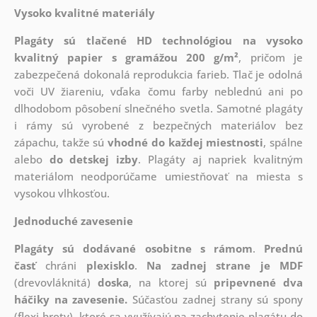
Vysoko kvalitné materiály
Plagáty sú tlačené HD technológiou na vysoko
kvalitný papier s gramážou 200 g/m²
, pričom je
zabezpečená dokonalá reprodukcia farieb. Tlač je odolná
voči UV žiareniu, vďaka čomu farby neblednú ani po
dlhodobom pôsobení slnečného svetla. Samotné plagáty
i rámy sú vyrobené z bezpečných materiálov bez
zápachu, takže sú
vhodné do každej miestnosti
, spálne
alebo
do detskej izby
. Plagáty aj napriek kvalitným
materiálom neodporúčame umiestňovať na miesta s
vysokou vlhkosťou.
Jednoduché zavesenie
Plagáty sú dodávané osobitne s rámom
.
Prednú
časť
chráni
plexisklo
.
Na zadnej strane je
MDF
(drevovláknitá)
doska
, na ktorej sú
pripevnené dva
háčiky na zavesenie.
Súčasťou zadnej strany sú spony
(flexi hroty), ktoré sa využívajú na zachytenie plagátu do