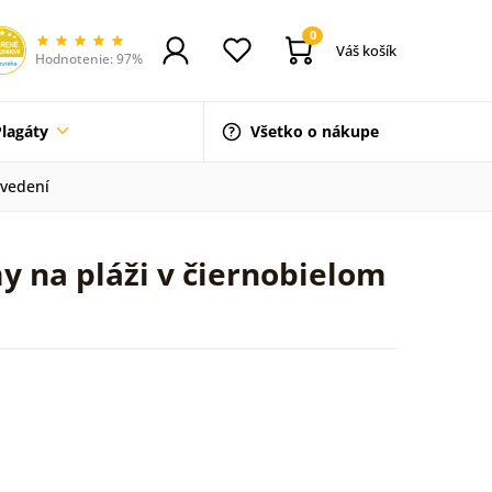
0
Váš košík
Hodnotenie: 97%
Plagáty
Všetko o nákupe
evedení
y na pláži v čiernobielom