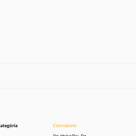
ategória
Čiernobiele
Do obývačky
,
Do