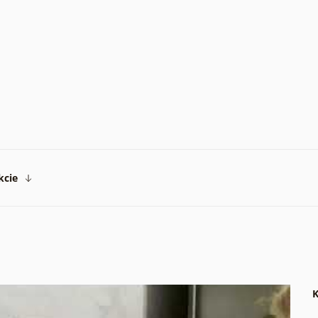
kcie
K