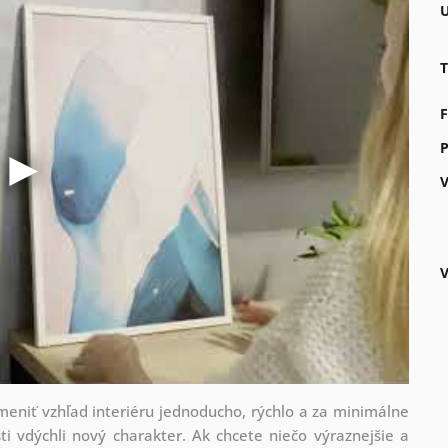
U
T
F
P
V
V
zmeniť vzhľad interiéru jednoducho, rýchlo a za minimálne
ti vdýchli nový charakter. Ak chcete niečo výraznejšie a