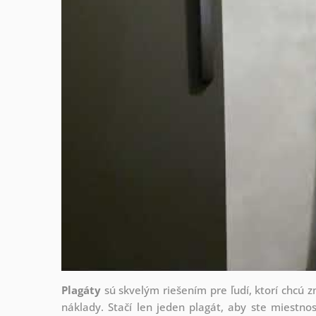
Plagáty
sú skvelým riešením pre ľudí, ktorí chcú 
náklady. Stačí len jeden plagát, aby ste miestnos