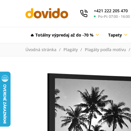
+421 222 205 470
Po-Pi: 07:00 - 16:00
🔥 Totálny výpredaj až do -70 %
Tapety
Úvodná stránka
Plagáty
Plagáty podľa motívu