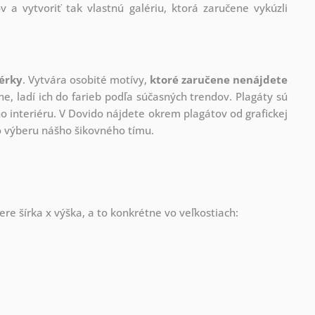
v a vytvoriť tak vlastnú galériu, ktorá zaručene vykúzli
nérky
. Vytvára osobité motívy,
ktoré zaručene nenájdete
ne, ladí ich do farieb podľa súčasných trendov. Plagáty sú
 interiéru. V Dovido nájdete okrem plagátov od grafickej
ho výberu nášho šikovného tímu.
re šírka x výška, a to konkrétne vo veľkostiach: