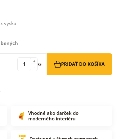
x výška
ľúbených
+
PRIDAŤ DO KOŠÍKA
ks
-
Vhodné ako darček do
moderného interiéru
Dostupné v štyroch rozmeroch