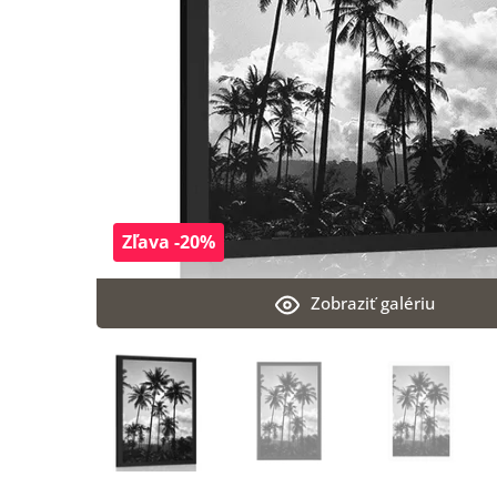
Zľava -20%
Zobraziť galériu