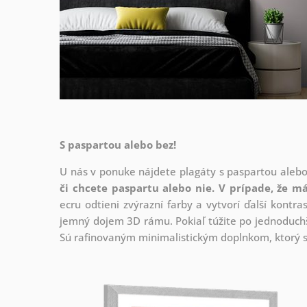
S paspartou alebo bez!
U nás v ponuke nájdete plagáty s paspartou aleb
či chcete paspartu alebo nie.
V prípade, že má
ecru odtieni zvýrazní farby a vytvorí ďalší kont
jemný dojem 3D rámu. Pokiaľ túžite po jednoduchš
Sú rafinovaným minimalistickým doplnkom, ktorý s