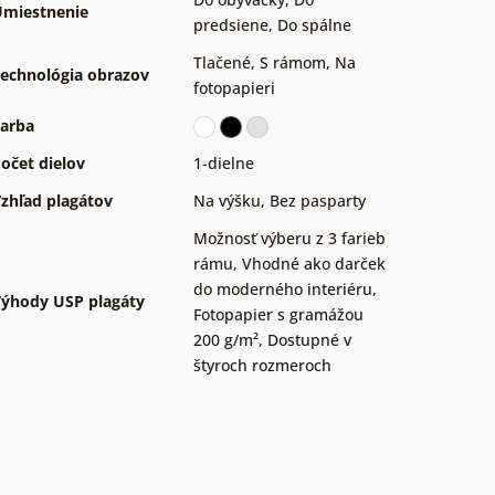
miestnenie
predsiene
,
Do spálne
Tlačené
,
S rámom
,
Na
echnológia obrazov
fotopapieri
arba
očet dielov
1-dielne
zhľad plagátov
Na výšku
,
Bez pasparty
Možnosť výberu z 3 farieb
rámu
,
Vhodné ako darček
do moderného interiéru
,
ýhody USP plagáty
Fotopapier s gramážou
200 g/m²
,
Dostupné v
štyroch rozmeroch