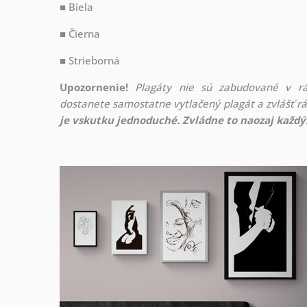
■ Biela
■ Čierna
■ Strieborná
Upozornenie!
Plagáty nie sú zabudované v r
dostanete samostatne vytlačený plagát a zvlášť 
je vskutku jednoduché. Zvládne to naozaj každý