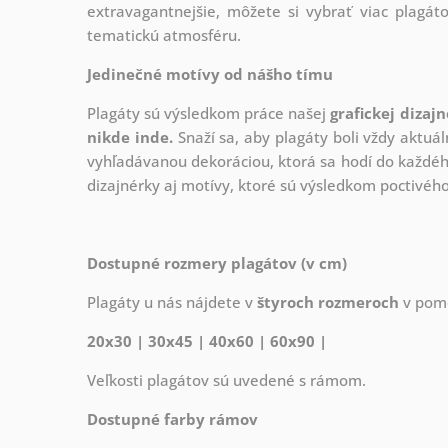
extravagantnejšie, môžete si vybrať viac plagáto
tematickú atmosféru.
Jedinečné motívy od nášho tímu
Plagáty sú výsledkom práce našej
grafickej dizaj
nikde inde.
Snaží sa, aby plagáty boli vždy aktuál
vyhľadávanou dekoráciou, ktorá sa hodí do každého
dizajnérky aj motívy, ktoré sú výsledkom poctivé
Dostupné rozmery plagátov (v cm)
Plagáty u nás nájdete v
štyroch rozmeroch
v pome
20x30 | 30x45 | 40x60 | 60x90 |
Veľkosti plagátov sú uvedené s rámom.
Dostupné farby rámov