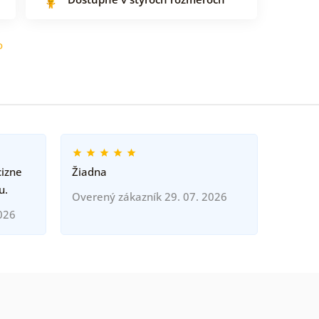
o
cizne
Žiadna
u.
Overený zákazník 29. 07. 2026
026