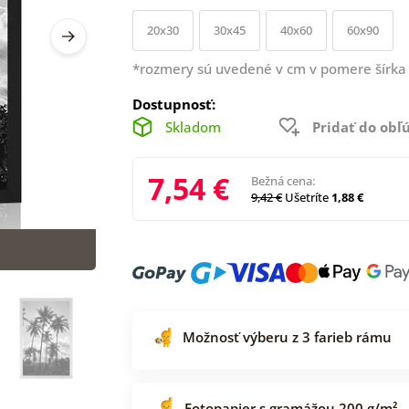
20x30
30x45
40x60
60x90
*rozmery sú uvedené v cm v pomere šírka 
Dostupnosť:
Skladom
Pridať do ob
7,54 €
Bežná cena:
9,42 €
Ušetríte
1,88 €
Možnosť výberu z 3 farieb rámu
Fotopapier s gramážou 200 g/m²