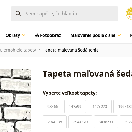
Obrazy
📤 Fotoobraz
Maľovanie podľa čísiel
Čiernobiele tapety
Tapeta maľovaná šedá tehla
Tapeta maľovaná šed
Vyberte veľkosť tapety:
98x66
147x99
147x270
196x13
294x198
294x270
343x231
392