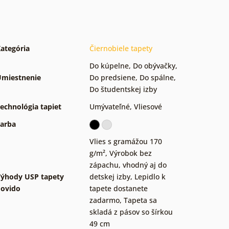
ategória
Čiernobiele tapety
Do kúpelne
,
Do obývačky
,
miestnenie
Do predsiene
,
Do spálne
,
Do študentskej izby
echnológia tapiet
Umývateľné
,
Vliesové
arba
Vlies s gramážou 170
g/m²
,
Výrobok bez
zápachu, vhodný aj do
ýhody USP tapety
detskej izby
,
Lepidlo k
ovido
tapete dostanete
zadarmo
,
Tapeta sa
skladá z pásov so šírkou
49 cm