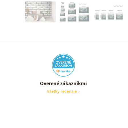
Overené zákazníkmi
Všetky recenzie
Som
veľmi
spoko
Obraz
je