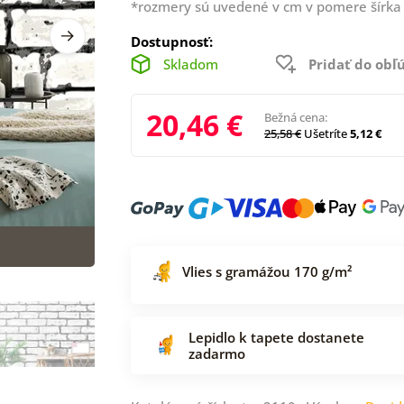
*rozmery sú uvedené v cm v pomere šírka 
Dostupnosť:
Skladom
Pridať do ob
20,46 €
Bežná cena:
25,58 €
Ušetríte
5,12 €
Vlies s gramážou 170 g/m²
Lepidlo k tapete dostanete
zadarmo