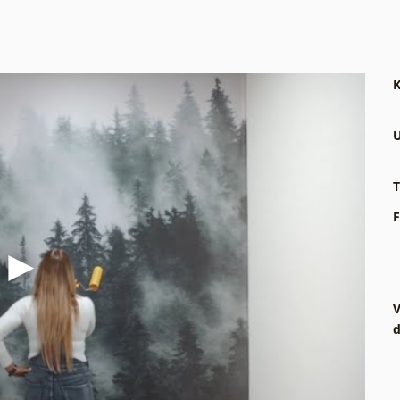
K
U
T
F
V
d