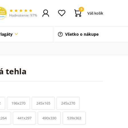
0
Váš košík
Hodnotenie: 97%
Plagáty
Všetko o nákupe
á tehla
2
196x270
245x165
245x270
x264
441x297
490x330
539x363