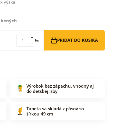
x výška
ľúbených
+
PRIDAŤ DO KOŠÍKA
ks
-
Výrobok bez zápachu, vhodný aj
do detskej izby
Tapeta sa skladá z pásov so
šírkou 49 cm