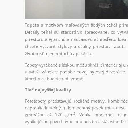
Tapeta s motívom maľovaných šedých tehál priná
Detaily tehál sú starostlivo spracované, čo vy
priestoru elegantnú a nadčasovú atmosféru. Ideáln
chcete vytvoriť štýlový a útulný priestor. Tapeta
životnosť a jednoduchú aplikáciu.
Tapety vyrábané s láskou môžu skrášliť interiér aj u
a svieži vánok v podobe novej bytovej dekorácie. 
ktorého sa budete radi vracať.
Tlač najvyššej kvality
Fototapety predstavujú rozličné motívy, kombinác
neprehliadnuteľný a dominantný prvok miestnosti. T
2
gramážou až 170 g/m
. Vďaka modernej techno
vynikajúcou povrchovou odolnosťou a stálosťou fari