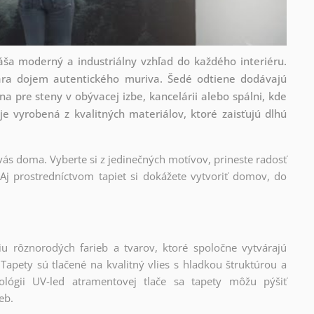
ša moderný a industriálny vzhľad do každého interiéru.
tvára dojem autentického muriva. Šedé odtiene dodávajú
a pre steny v obývacej izbe, kancelárii alebo spálni, kde
 je vyrobená z kvalitných materiálov, ktoré zaisťujú dlhú
 vás doma. Vyberte si z jedinečných motívov, prineste radosť
Aj prostredníctvom tapiet si dokážete vytvoriť domov, do
iu rôznorodých farieb a tvarov, ktoré spoločne vytvárajú
apety sú tlačené na kvalitný vlies s hladkou štruktúrou a
lógii UV-led atramentovej tlače sa tapety môžu pýšiť
eb.