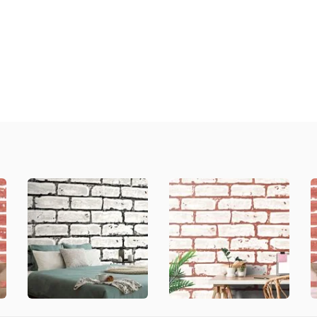
a
ný
ník
.