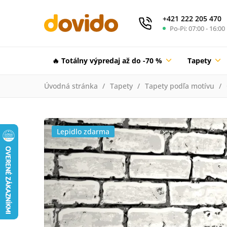
+421 222 205 470
Po-Pi: 07:00 - 16:00
🔥 Totálny výpredaj až do -70 %
Tapety
Úvodná stránka
Tapety
Tapety podľa motívu
Lepidlo zdarma