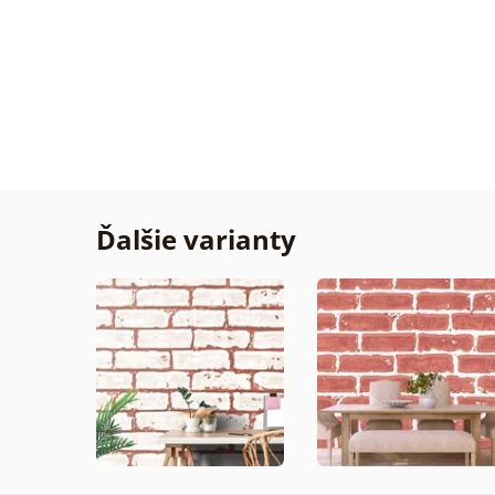
Žiadn
Overe
zákaz
29. 07
2026
Ďalšie varianty