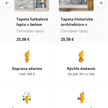
Tapeta futbalová
Tapeta historická
S
lopta v šedom
architektúra v
f
čiernobielej
č
Čiernobiele tapety
Čiernobiele tapety
S
kresbe
25,58 €
25,58 €
2
Doprava zdarma
Rýchle dodanie
nad 100 €
do pár dní u Vás