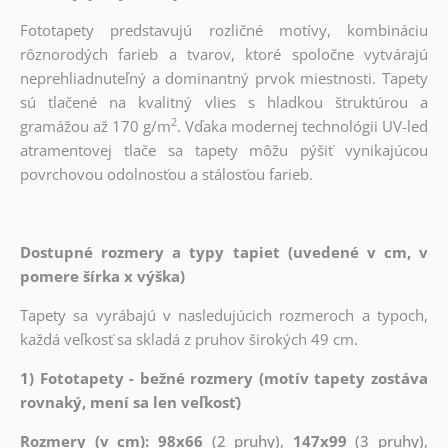
Fototapety predstavujú rozličné motívy, kombináciu
rôznorodých farieb a tvarov, ktoré spoločne vytvárajú
neprehliadnuteľný a dominantný prvok miestnosti. Tapety
sú tlačené na kvalitný vlies s hladkou štruktúrou a
2
gramážou až 170 g/m
. Vďaka modernej technológii UV-led
atramentovej tlače sa tapety môžu pýšiť vynikajúcou
povrchovou odolnosťou a stálosťou farieb.
Dostupné rozmery a typy tapiet (uvedené v cm, v
pomere šírka x výška)
Tapety sa vyrábajú v nasledujúcich rozmeroch a typoch,
každá veľkosť sa skladá z pruhov širokých 49 cm.
1) Fototapety - bežné rozmery (motív tapety zostáva
rovnaký, mení sa len veľkosť)
Rozmery (v cm): 98x66
(2 pruhy),
147x99
(3 pruhy),