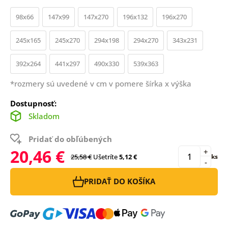
98x66
147x99
147x270
196x132
196x270
245x165
245x270
294x198
294x270
343x231
392x264
441x297
490x330
539x363
*rozmery sú uvedené v cm v pomere šírka x výška
Dostupnosť:
Skladom
Pridať do obľúbených
20,46 €
+
25,58 €
Ušetríte
5,12 €
ks
-
PRIDAŤ DO KOŠÍKA