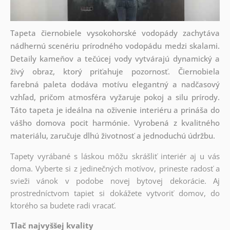
Tapeta čiernobiele vysokohorské vodopády zachytáva
nádhernú scenériu prírodného vodopádu medzi skalami.
Detaily kameňov a tečúcej vody vytvárajú dynamický a
živý obraz, ktorý priťahuje pozornosť. Čiernobiela
farebná paleta dodáva motívu elegantný a nadčasový
vzhľad, pričom atmosféra vyžaruje pokoj a silu prírody.
Táto tapeta je ideálna na oživenie interiéru a prináša do
vášho domova pocit harmónie. Vyrobená z kvalitného
materiálu, zaručuje dlhú životnosť a jednoduchú údržbu.
Tapety vyrábané s láskou môžu skrášliť interiér aj u vás
doma. Vyberte si z jedinečných motívov, prineste radosť a
svieži vánok v podobe novej bytovej dekorácie. Aj
prostredníctvom tapiet si dokážete vytvoriť domov, do
ktorého sa budete radi vracať.
Tlač najvyššej kvality