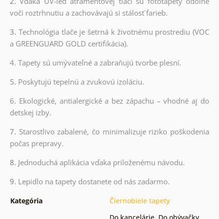
2.
Vďaka UV-led atramentovej tlači sú fototapety odolné
voči roztrhnutiu a zachovávajú si stálosť farieb.
3.
Technológia tlače je šetrná k životnému prostrediu (VOC
a GREENGUARD GOLD certifikácia).
4. Tapety sú umývateľné a zabraňujú tvorbe plesní.
5. Poskytujú tepelnú a zvukovú izoláciu.
6. Ekologické, antialergické a bez zápachu – vhodné aj do
detskej izby.
7.
Starostlivo zabalené, čo minimalizuje riziko poškodenia
počas prepravy.
8.
Jednoduchá aplikácia vďaka priloženému návodu.
9.
Lepidlo na tapety dostanete od nás zadarmo.
Kategória
Čiernobiele tapety
Do kancelárie
,
Do obývačky
,