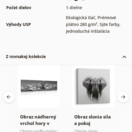
Počet dielov
1-dielne
Ekologická tlač
,
Prémiové
Výhody USP
plátno 280 g/m²
,
Sýte farby
,
Jednoduchá inštalácia
Z rovnakej kolekcie
Obraz nádherný
Obraz slonia sila
O
a v
vrchol hory v
a pokoj
h
čiernobielom
a
Obrazy podľa motívu
Obrazy slony
V