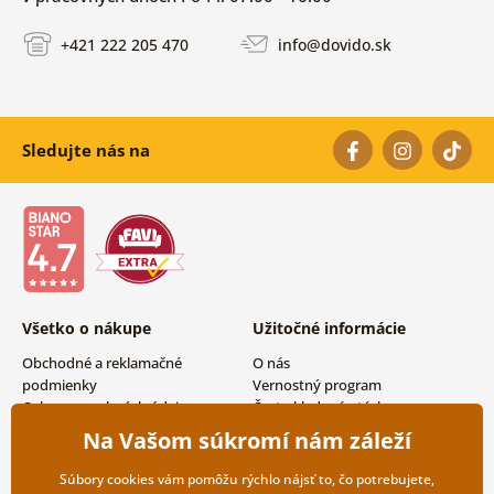
+421 222 205 470
info@dovido.sk
Sledujte nás na
Všetko o nákupe
Užitočné informácie
Obchodné a reklamačné
O nás
podmienky
Vernostný program
Ochrana osobných údajov
Často kladené otázky
Možnosti dopravy a platby
Magazín
Na Vašom súkromí nám záleží
Vrátenie tovaru
Kontakty
Veľkoobchodná spolupráca
Súbory cookies vám pomôžu rýchlo nájsť to, čo potrebujete,