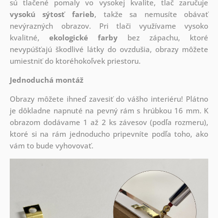
sú tlačené pomaly vo vysokej kvalite, tlač zaručuje
vysokú sýtosť farieb
, takže sa nemusíte obávať
nevýrazných obrazov. Pri tlači využívame vysoko
kvalitné,
ekologické farby
bez zápachu, ktoré
nevypúšťajú škodlivé látky do ovzdušia, obrazy môžete
umiestniť do ktoréhokoľvek priestoru.
Jednoduchá montáž
Obrazy môžete ihneď zavesiť do vášho interiéru! Plátno
je dôkladne napnuté na pevný rám s hrúbkou 16 mm. K
obrazom dodávame 1 až 2 ks závesov (podľa rozmeru),
ktoré si na rám jednoducho pripevníte podľa toho, ako
vám to bude vyhovovať.