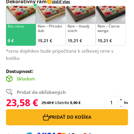
Dekoratívny rám
zistiť viac
i
Bez rámu
Rám –⁠⁠⁠⁠⁠⁠ Přírodní
Rám – Hnedý
Rám – Čierne
dub
orech
wenge
0 €
15,21 €
15,21 €
15,21 €
*cena doplnkov bude pripočítaná k celkovej cene v
košíku
Dostupnosť:
Skladom
Pridať do obľúbených
23,58 €
+
29,48 €
Ušetríte
5,90 €
ks
-
PRIDAŤ DO KOŠÍKA