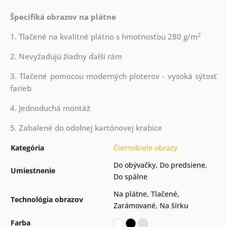
Špecifiká obrazov na plátne
2
1. Tlačené na kvalitné plátno s hmotnosťou 280 g/m
2. Nevyžadujú žiadny ďalší rám
3. Tlačené pomocou moderných ploterov - vysoká sýtosť
farieb
4. Jednoduchá montáž
5. Zabalené do odolnej kartónovej krabice
Kategória
Čiernobiele obrazy
Do obývačky
,
Do predsiene
,
Umiestnenie
Do spálne
Na plátne
,
Tlačené
,
Technológia obrazov
Zarámované
,
Na šírku
Farba