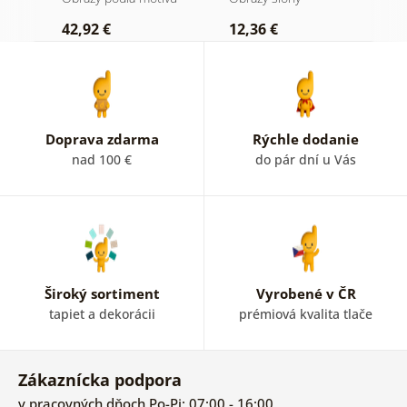
prevedení
42,92 €
12,36 €
2
Doprava zdarma
Rýchle dodanie
nad 100 €
do pár dní u Vás
Široký sortiment
Vyrobené v ČR
tapiet a dekorácii
prémiová kvalita tlače
Zákaznícka podpora
v pracovných dňoch Po-Pi: 07:00 - 16:00