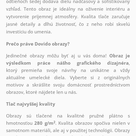
odtieňoch šedej dodáva dielu nadčasový a sofistikovaný
vzhľad. Tento obraz je ideálny na oživenie interiéru a
vytvorenie príjemnej atmosféry. Kvalita tlače zaručuje
jasné detaily a dlhú životnosť, čo z neho robí skvelú
investíciu do umenia.
Prečo práve Dovido obrazy?
Jedinečné obrazy môžu byť aj u vás doma!
Obraz je
výsledkom práce nášho grafického dizajnéra
,
ktorý
premieňa svoje návrhy na unikátne a vždy
aktuálne umelecké diela. Vyberte si z originálnych
motívov a skrášlite svoju domácnosť prostredníctvom
obrazov, ktoré nájdete len u nás.
Tlač najvyššej kvality
Obrazy sú tlačené na kvalitné pružné plátno s
2
hmotnosťou
280 g/m
. Kvalita obrazov spočíva nielen v
samotnom materiáli, ale aj v použitej technológii. Obrazy