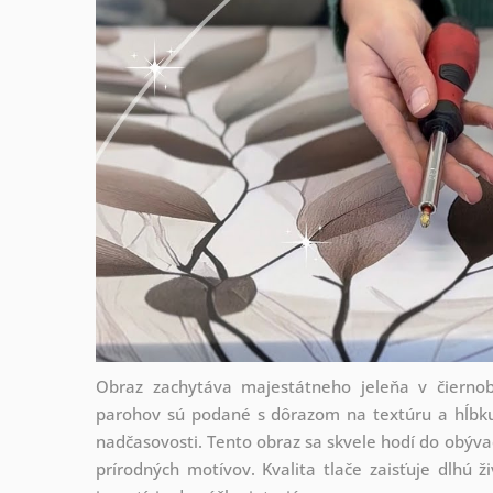
Obraz zachytáva majestátneho jeleňa v čiernobi
parohov sú podané s dôrazom na textúru a hĺbku
nadčasovosti. Tento obraz sa skvele hodí do obývac
prírodných motívov. Kvalita tlače zaisťuje dlhú ž