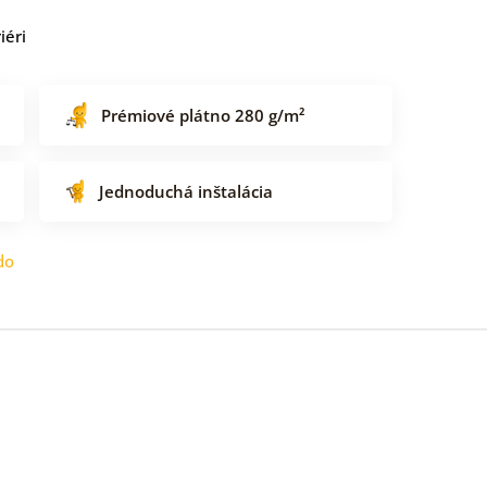
iéri
Prémiové plátno 280 g/m²
Jednoduchá inštalácia
do