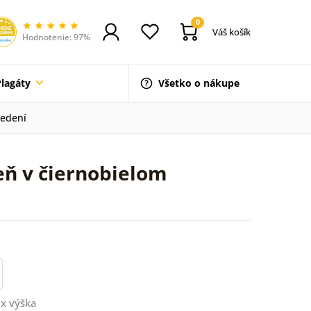
0
Váš košík
Hodnotenie: 97%
Plagáty
Všetko o nákupe
vedení
eň v čiernobielom
x výška