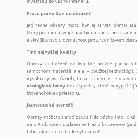
investíciu do vášho interiéru.
Prečo práve Dovido obrazy?
Jedinečné obrazy môžu byť aj u vás doma!
Ob
ktorý
premieňa svoje návrhy na unikátne a vždy ak
a skrášlite svoju domácnosť prostredníctvom obraz
Tlač najvyššej kvality
Obrazy sú tlačené na kvalitné pružné plátno 
samotnom materiáli, ale aj v použitej technológii. 
vysokú sýtosť farieb
, takže sa nemusíte obávať n
ekologické farby
bez zápachu, ktoré nevypúšťajú
ktoréhokoľvek priestoru.
Jednoduchá montáž
Obrazy môžete ihneď zavesiť do vášho interiéru
mm. K obrazom dodávame 1 až 2 ks závesov (podľa
toho, ako vám to bude vyhovovať.