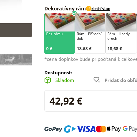
Dekoratívny rám
zistiť viac
i
Bez rámu
Rám –⁠⁠⁠⁠⁠⁠ Přírodní
Rám – Hnedý
dub
orech
0 €
18,68 €
18,68 €
*cena doplnkov bude pripočítaná k celkove
Dostupnosť:
Skladom
Pridať do ob
42,92 €