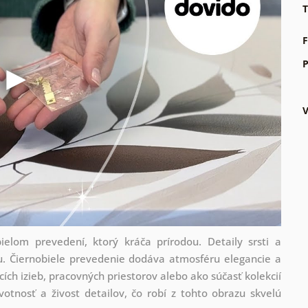
T
F
P
elom prevedení, ktorý kráča prírodou. Detaily srsti a
. Čiernobiele prevedenie dodáva atmosféru elegancie a
ích izieb, pracovných priestorov alebo ako súčasť kolekcií
ivotnosť a živost detailov, čo robí z tohto obrazu skvelú