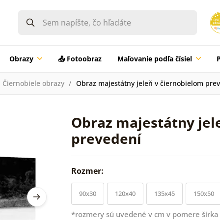
Obrazy
📤 Fotoobraz
Maľovanie podľa čísiel
Čiernobiele obrazy
Obraz majestátny jeleň v čiernobielom pre
Obraz majestátny jel
prevedení
Rozmer:
90x30
120x40
135x45
150x50
*rozmery sú uvedené v cm v pomere šírka 