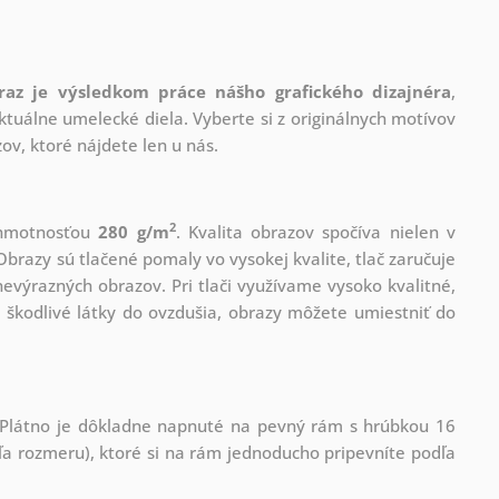
raz je výsledkom práce nášho grafického dizajnéra
,
tuálne umelecké diela. Vyberte si z originálnych motívov
ov, ktoré nájdete len u nás.
2
s hmotnosťou
280 g/m
. Kvalita obrazov spočíva nielen v
Obrazy sú tlačené pomaly vo vysokej kvalite, tlač zaručuje
evýrazných obrazov. Pri tlači využívame vysoko kvalitné,
 škodlivé látky do ovzdušia, obrazy môžete umiestniť do
! Plátno je dôkladne napnuté na pevný rám s hrúbkou 16
 rozmeru), ktoré si na rám jednoducho pripevníte podľa