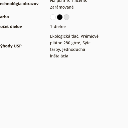
Na plátne
,
Tlačené
,
echnológia obrazov
Zarámované
arba
očet dielov
1-dielne
Ekologická tlač
,
Prémiové
plátno 280 g/m²
,
Sýte
Výhody USP
farby
,
Jednoduchá
inštalácia