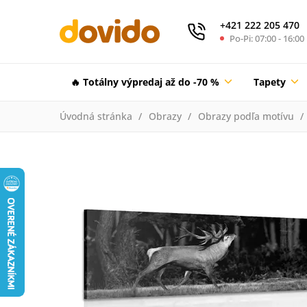
+421 222 205 470
Po-Pi: 07:00 - 16:00
🔥 Totálny výpredaj až do -70 %
Tapety
Úvodná stránka
Obrazy
Obrazy podľa motívu