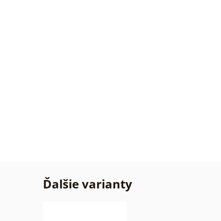
Daku
všetk
TipTo
Overe
zákaz
14. 07
2026
Ďalšie varianty