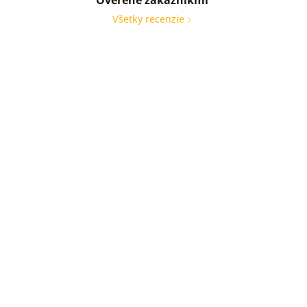
Všetky recenzie
Rychl
dodab
tovaru
Preciz
zabal
Odpo
furmu
Overe
zákaz
31. 07
2026
Žiadn
Overe
zákaz
29. 07
2026