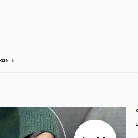
kcie
K
U