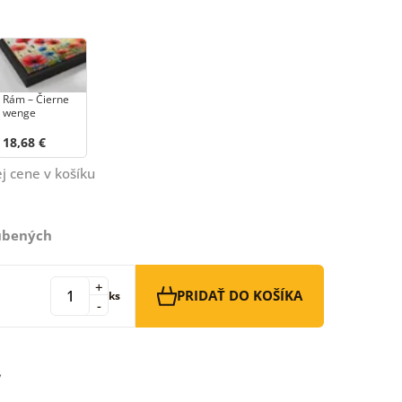
Rám – Čierne
wenge
18,68 €
j cene v košíku
ľúbených
+
PRIDAŤ DO KOŠÍKA
ks
-