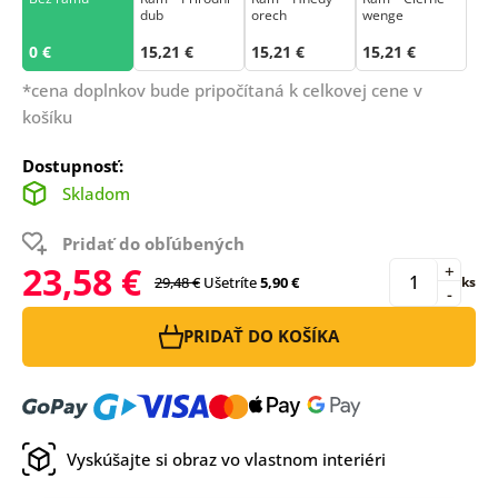
dub
orech
wenge
0 €
15,21 €
15,21 €
15,21 €
*cena doplnkov bude pripočítaná k celkovej cene v
košíku
Dostupnosť:
Skladom
Pridať do obľúbených
23,58 €
+
29,48 €
Ušetríte
5,90 €
ks
-
PRIDAŤ DO KOŠÍKA
Vyskúšajte si obraz vo vlastnom interiéri