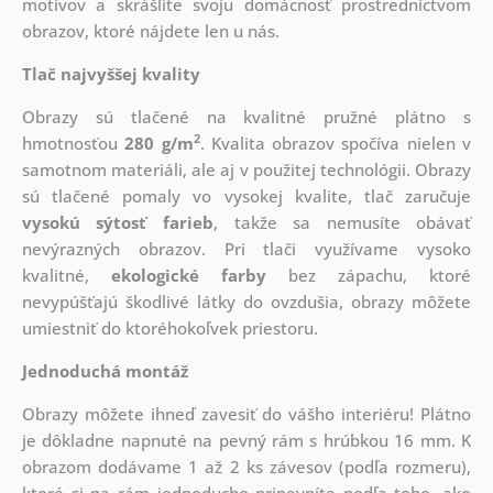
motívov a skrášlite svoju domácnosť prostredníctvom
obrazov, ktoré nájdete len u nás.
Tlač najvyššej kvality
Obrazy sú tlačené na kvalitné pružné plátno s
2
hmotnosťou
280 g/m
. Kvalita obrazov spočíva nielen v
samotnom materiáli, ale aj v použitej technológii. Obrazy
sú tlačené pomaly vo vysokej kvalite, tlač zaručuje
vysokú sýtosť farieb
, takže sa nemusíte obávať
nevýrazných obrazov. Pri tlači využívame vysoko
kvalitné,
ekologické farby
bez zápachu, ktoré
nevypúšťajú škodlivé látky do ovzdušia, obrazy môžete
umiestniť do ktoréhokoľvek priestoru.
Jednoduchá montáž
Obrazy môžete ihneď zavesiť do vášho interiéru! Plátno
je dôkladne napnuté na pevný rám s hrúbkou 16 mm. K
obrazom dodávame 1 až 2 ks závesov (podľa rozmeru),