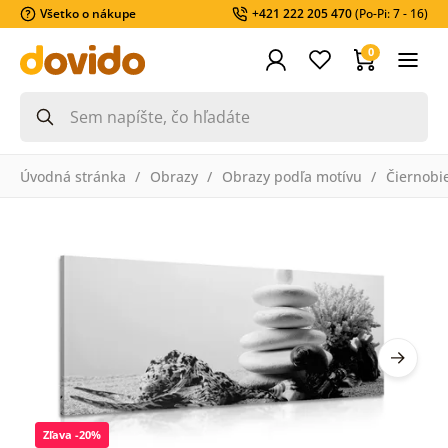
Všetko o nákupe
+421 222 205 470
(Po-Pi: 7 - 16)
0
Úvodná stránka
Obrazy
Obrazy podľa motívu
Čiernobi
Zľava -20%