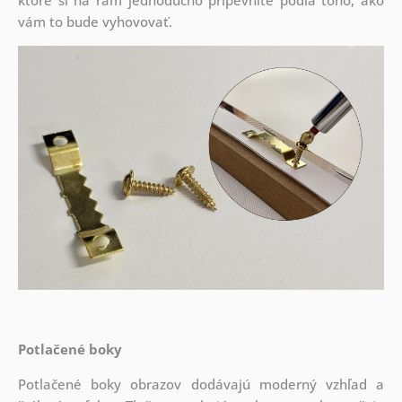
ktoré si na rám jednoducho pripevníte podľa toho, ako
vám to bude vyhovovať.
Potlačené boky
Potlačené boky obrazov dodávajú moderný vzhľad a