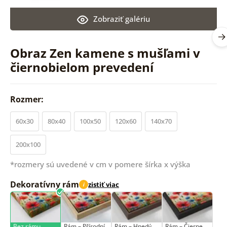
Zobraziť galériu
Obraz Zen kamene s mušľami v
čiernobielom prevedení
Rozmer:
60x30
80x40
100x50
120x60
140x70
200x100
*rozmery sú uvedené v cm v pomere šírka x výška
Dekoratívny rám
zistiť viac
i
Bez rámu
Rám –⁠⁠⁠⁠⁠⁠ Přírodní
Rám – Hnedý
Rám – Čierne