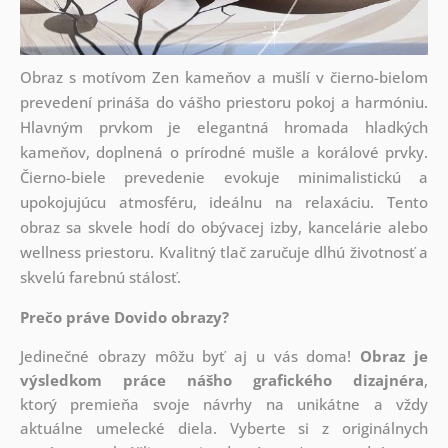
Obraz s motívom Zen kameňov a mušlí v čierno-bielom
prevedení prináša do vášho priestoru pokoj a harmóniu.
Hlavným prvkom je elegantná hromada hladkých
kameňov, doplnená o prírodné mušle a korálové prvky.
Čierno-biele prevedenie evokuje minimalistickú a
upokojujúcu atmosféru, ideálnu na relaxáciu. Tento
obraz sa skvele hodí do obývacej izby, kancelárie alebo
wellness priestoru. Kvalitný tlač zaručuje dlhú životnosť a
skvelú farebnú stálosť.
Prečo práve Dovido obrazy?
Jedinečné obrazy môžu byť aj u vás doma!
Obraz je
výsledkom práce nášho grafického dizajnéra
,
ktorý
premieňa svoje návrhy na unikátne a vždy
aktuálne umelecké diela. Vyberte si z originálnych