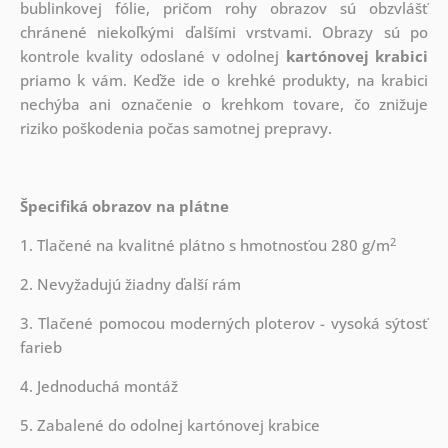
bublinkovej fólie, pričom rohy obrazov sú obzvlášť
chránené niekoľkými ďalšími vrstvami.
Obrazy sú po
kontrole kvality odoslané v odolnej
kartónovej krabici
priamo k vám. Keďže ide o krehké produkty, na krabici
nechýba ani označenie o krehkom tovare, čo znižuje
riziko poškodenia počas samotnej prepravy.
Špecifiká obrazov na plátne
2
1. Tlačené na kvalitné plátno s hmotnosťou 280 g/m
2. Nevyžadujú žiadny ďalší rám
3. Tlačené pomocou moderných ploterov - vysoká sýtosť
farieb
4. Jednoduchá montáž
5. Zabalené do odolnej kartónovej krabice