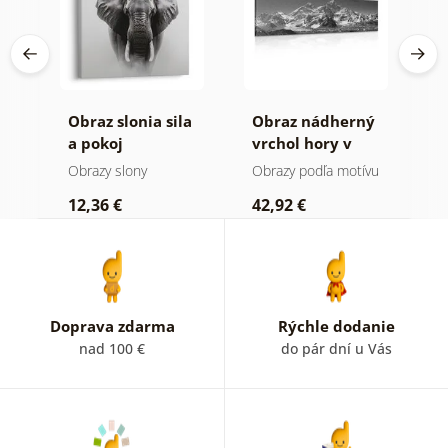
ela
Obraz slonia sila
Obraz nádherný
O
ýľ
a pokoj
vrchol hory v
h
čiernobielom
a
Obrazy slony
Obrazy podľa motívu
V
prevedení
12,36 €
42,92 €
2
Doprava zdarma
Rýchle dodanie
nad 100 €
do pár dní u Vás