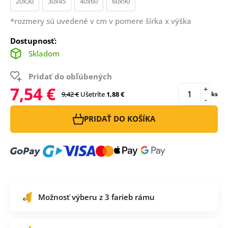
20x30
30x45
40x60
60x90
*rozmery sú uvedené v cm v pomere šírka x výška
Dostupnosť:
Skladom
Pridať do obľúbených
7,54 €
+
9,42 €
Ušetríte
1,88 €
ks
-
PRIDAŤ DO KOŠÍKA
Možnosť výberu z 3 farieb rámu