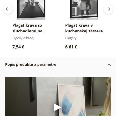
Plagát krava so
Plagát krava v
slúchadlami na
kuchynskej zástere
bežiacom páse
Byvoly a kravy
Plagáty
7,54 €
6,61 €
Popis produktu a parametre