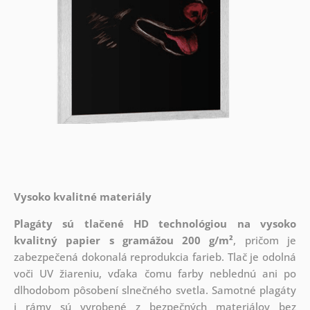
Vysoko kvalitné materiály
Plagáty sú tlačené HD technológiou na vysoko
kvalitný papier s gramážou 200 g/m²
, pričom je
zabezpečená dokonalá reprodukcia farieb. Tlač je odolná
voči UV žiareniu, vďaka čomu farby neblednú ani po
dlhodobom pôsobení slnečného svetla. Samotné plagáty
i rámy sú vyrobené z bezpečných materiálov bez