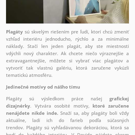
Plagáty
sú skvelým riešením pre ľudí, ktorí chcú zmeniť
vzhľad interiéru jednoducho, rýchlo a za minimálne
náklady. Stačí len jeden plagát, aby ste miestnosti
vdýchli nový charakter. Ak chcete niečo výraznejšie a
extravagantnejšie, môžete si vybrať viac plagátov a
vytvoriť tak vlastnú galériu, ktorá zaručene vykúzli
tematickú atmosféru.
Jedinečné motívy od nášho tímu
Plagáty sú výsledkom práce našej
grafickej
dizajnérky
. Vytvára osobité motívy,
ktoré zaručene
nenájdete nikde inde.
Snaží sa, aby plagáty boli vždy
aktuálne, ladí ich do farieb podľa súčasných
trendov. Plagáty sú vyhľadávanou dekoráciou, ktorá sa
hodí do každého interiéru. V Dovido nájdete okrem