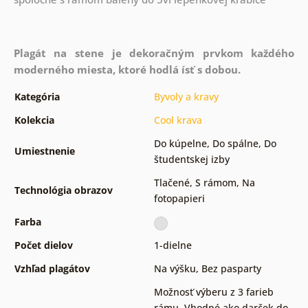
Plagát na stene je dekoračným prvkom každého
moderného miesta, ktoré hodlá ísť s dobou.
Kategória
Byvoly a kravy
Kolekcia
Cool krava
Do kúpelne
,
Do spálne
,
Do
Umiestnenie
študentskej izby
Tlačené
,
S rámom
,
Na
Technológia obrazov
fotopapieri
Farba
Počet dielov
1-dielne
Vzhľad plagátov
Na výšku
,
Bez pasparty
Možnosť výberu z 3 farieb
rámu
,
Vhodné ako darček do