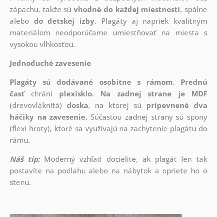
zápachu, takže sú
vhodné do každej miestnosti
, spálne
alebo
do detskej izby
. Plagáty aj napriek kvalitným
materiálom neodporúčame umiestňovať na miesta s
vysokou vlhkosťou.
Jednoduché zavesenie
Plagáty sú dodávané osobitne s rámom
.
Prednú
časť
chráni
plexisklo
.
Na zadnej strane je
MDF
(drevovláknitá)
doska
, na ktorej sú
pripevnené dva
háčiky na zavesenie.
Súčasťou zadnej strany sú spony
(flexi hroty), ktoré sa využívajú na zachytenie plagátu do
rámu.
Náš tip:
Moderný vzhľad docielite, ak plagát len tak
postavíte na podlahu alebo na nábytok a opriete ho o
stenu.