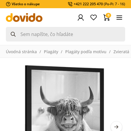
Všetko o nákupe
+421 222 205 470
(Po-Pi: 7 - 16)
0
Úvodná stránka
Plagáty
Plagáty podľa motívu
Zvieratá