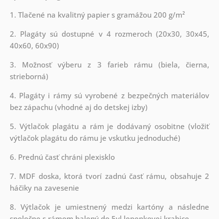
1. Tlačené na kvalitný papier s gramážou 200 g/m²
2. Plagáty sú dostupné v 4 rozmeroch (20x30, 30x45,
40x60, 60x90)
3. Možnosť výberu z 3 farieb rámu (biela, čierna,
strieborná)
4. Plagáty i rámy sú vyrobené z bezpečných materiálov
bez zápachu (vhodné aj do detskej izby)
5. Výtlačok plagátu a rám je dodávaný osobitne (vložiť
výtlačok plagátu do rámu je vskutku jednoduché)
6. Prednú časť chráni plexisklo
7. MDF doska, ktorá tvorí zadnú časť rámu, obsahuje 2
háčiky na zavesenie
8. Výtlačok je umiestnený medzi kartóny a následne
spoločne s rámom balený do 5vl lepenkovej krabice