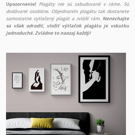
Upozornenie!
Plagáty nie sú zabudované v ráme. Sú
dodávané osobitne. Objednaním plagátu tak dostanete
samostatne vytlačený plagát a zvlášť rám.
Nenechajte
sa však odradiť, vložiť výtlačok plagátu je vskutku
jednoduché. Zvládne to naozaj každý!