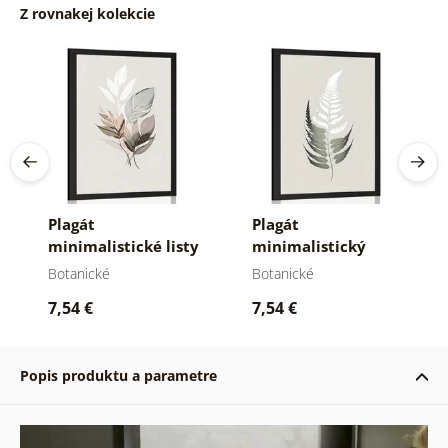
Z rovnakej kolekcie
Plagát
Plagát
minimalistické listy
minimalistický
lístok z paprade
Botanické
Botanické
7,54 €
7,54 €
Popis produktu a parametre