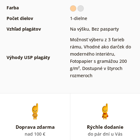
Farba
Počet dielov
1-dielne
Vzhľad plagátov
Na výšku
,
Bez pasparty
Možnosť výberu z 3 farieb
rámu
,
Vhodné ako darček do
moderného interiéru
,
Výhody USP plagáty
Fotopapier s gramážou 200
g/m²
,
Dostupné v štyroch
rozmeroch
Doprava zdarma
Rýchle dodanie
nad 100 €
do pár dní u Vás