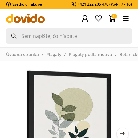
Všetko o nákupe
+421 222 205 470
(Po-Pi: 7 - 16)
0
Úvodná stránka
Plagáty
Plagáty podľa motívu
Botanick