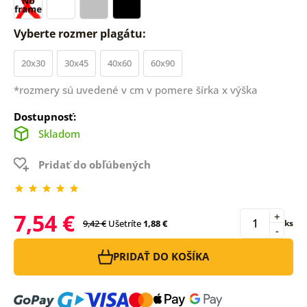
Vyberte rozmer plagátu:
20x30
30x45
40x60
60x90
*rozmery sú uvedené v cm v pomere šírka x výška
Dostupnosť:
Skladom
Pridať do obľúbených
7,54 €
+
9,42 €
Ušetríte
1,88 €
ks
-
PRIDAŤ DO KOŠÍKA