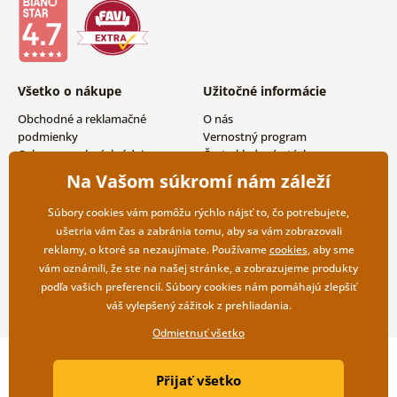
Všetko o nákupe
Užitočné informácie
Obchodné a reklamačné
O nás
podmienky
Vernostný program
Ochrana osobných údajov
Často kladené otázky
Možnosti dopravy a platby
Magazín
Na Vašom súkromí nám záleží
Vrátenie tovaru
Kontakty
Veľkoobchodná spolupráca
Súbory cookies vám pomôžu rýchlo nájsť to, čo potrebujete,
ušetria vám čas a zabránia tomu, aby sa vám zobrazovali
reklamy, o ktoré sa nezaujímate. Používame
cookies
, aby sme
vám oznámili, že ste na našej stránke, a zobrazujeme produkty
podľa vašich preferencií. Súbory cookies nám pomáhajú zlepšiť
váš vylepšený zážitok z prehliadania.
Odmietnuť všetko
Copyright ©2019 © Dovido.sk.
Přijať všetko
Webdesign
Litvanyi.sk
| E-shop vytvorila