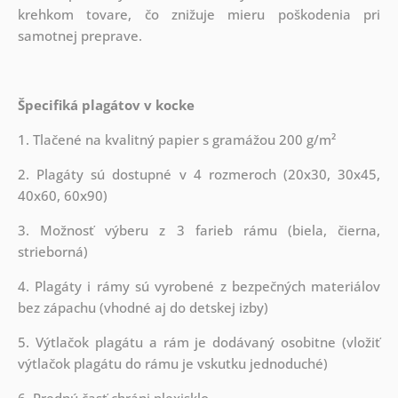
krehkom tovare, čo znižuje mieru poškodenia pri
samotnej preprave.
Špecifiká plagátov v kocke
1. Tlačené na kvalitný papier s gramážou 200 g/m²
2. Plagáty sú dostupné v 4 rozmeroch (20x30, 30x45,
40x60, 60x90)
3. Možnosť výberu z 3 farieb rámu (biela, čierna,
strieborná)
4. Plagáty i rámy sú vyrobené z bezpečných materiálov
bez zápachu (vhodné aj do detskej izby)
5. Výtlačok plagátu a rám je dodávaný osobitne (vložiť
výtlačok plagátu do rámu je vskutku jednoduché)