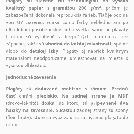
Plagáty sú tlačené HD technológiou na vysoko
kvalitný papier s gramážou 200 g/m²
, pričom je
zabezpečená dokonalá reprodukcia farieb. Tlač je odolná
voči UV žiareniu, vďaka čomu farby neblednú ani po
dlhodobom pôsobení slnečného svetla. Samotné plagáty
i rámy sú vyrobené z bezpečných materiálov bez
zápachu, takže sú
vhodné do každej miestnosti
, spálne
alebo
do detskej izby
. Plagáty aj napriek kvalitným
materiálom neodporúčame umiestňovať na miesta s
vysokou vlhkosťou.
Jednoduché zavesenie
Plagáty sú dodávané osobitne s rámom
.
Prednú
časť
chráni
plexisklo
.
Na zadnej strane je
MDF
(drevovláknitá)
doska
, na ktorej sú
pripevnené dva
háčiky na zavesenie.
Súčasťou zadnej strany sú spony
(flexi hroty), ktoré sa využívajú na zachytenie plagátu do
rámu.