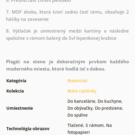
6. Prednú časť chráni plexisklo
7. MDF doska, ktorá tvorí zadnú časť rámu, obsahuje 2
háčiky na zavesenie
8. Výtlačok je umiestnený medzi kartóny a následne
spoločne s rámom balený do 5vl lepenkovej krabice
Plagát na stene je dekoračným prvkom každého
moderného miesta, ktoré hodlá ísť s dobou.
Kategória
Botanické
Kolekcia
Boho rastlinky
Do kancelárie
,
Do kuchyne
,
Umiestnenie
Do obývačky
,
Do predsiene
,
Do spálne
Tlačené
,
S rámom
,
Na
Technológia obrazov
fotopapieri