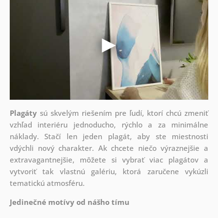
Plagáty
sú skvelým riešením pre ľudí, ktorí chcú zmeniť
vzhľad interiéru jednoducho, rýchlo a za minimálne
náklady. Stačí len jeden plagát, aby ste miestnosti
vdýchli nový charakter. Ak chcete niečo výraznejšie a
extravagantnejšie, môžete si vybrať viac plagátov a
vytvoriť tak vlastnú galériu, ktorá zaručene vykúzli
tematickú atmosféru.
Jedinečné motívy od nášho tímu