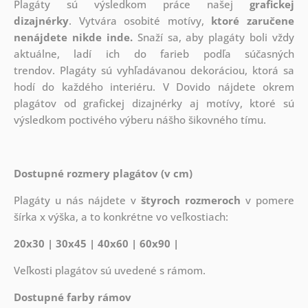
Plagáty sú výsledkom práce našej
grafickej
dizajnérky
. Vytvára osobité motívy,
ktoré zaručene
nenájdete nikde inde.
Snaží sa, aby plagáty boli vždy
aktuálne, ladí ich do farieb podľa súčasných
trendov. Plagáty sú vyhľadávanou dekoráciou, ktorá sa
hodí do každého interiéru. V Dovido nájdete okrem
plagátov od grafickej dizajnérky aj motívy, ktoré sú
výsledkom poctivého výberu nášho šikovného tímu.
Dostupné rozmery plagátov (v cm)
Plagáty u nás nájdete v
štyroch rozmeroch
v pomere
šírka x výška, a to konkrétne vo veľkostiach:
20x30 | 30x45 | 40x60 | 60x90 |
Veľkosti plagátov sú uvedené s rámom.
Dostupné farby rámov