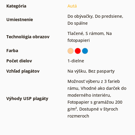
Kategória
Autá
Do obývačky
,
Do predsiene
,
Umiestnenie
Do spálne
Tlačené
,
S rámom
,
Na
Technológia obrazov
fotopapieri
Farba
Počet dielov
1-dielne
Vzhľad plagátov
Na výšku
,
Bez pasparty
Možnosť výberu z 3 farieb
rámu
,
Vhodné ako darček do
moderného interiéru
,
Výhody USP plagáty
Fotopapier s gramážou 200
g/m²
,
Dostupné v štyroch
rozmeroch