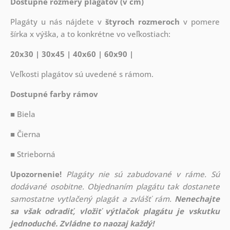
Dostupné rozmery plagátov (v cm)
Plagáty u nás nájdete v
štyroch rozmeroch
v pomere
šírka x výška, a to konkrétne vo veľkostiach:
20x30 | 30x45 | 40x60 | 60x90 |
Veľkosti plagátov sú uvedené s rámom.
Dostupné farby rámov
■ Biela
■ Čierna
■ Strieborná
Upozornenie!
Plagáty nie sú zabudované v ráme. Sú
dodávané osobitne. Objednaním plagátu tak dostanete
samostatne vytlačený plagát a zvlášť rám.
Nenechajte
sa však odradiť, vložiť výtlačok plagátu je vskutku
jednoduché. Zvládne to naozaj každý!