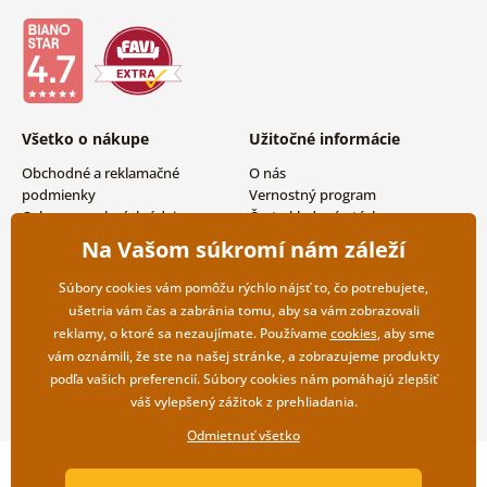
Všetko o nákupe
Užitočné informácie
Obchodné a reklamačné
O nás
podmienky
Vernostný program
Ochrana osobných údajov
Často kladené otázky
Možnosti dopravy a platby
Magazín
Na Vašom súkromí nám záleží
Vrátenie tovaru
Kontakty
Veľkoobchodná spolupráca
Súbory cookies vám pomôžu rýchlo nájsť to, čo potrebujete,
ušetria vám čas a zabránia tomu, aby sa vám zobrazovali
reklamy, o ktoré sa nezaujímate. Používame
cookies
, aby sme
vám oznámili, že ste na našej stránke, a zobrazujeme produkty
podľa vašich preferencií. Súbory cookies nám pomáhajú zlepšiť
váš vylepšený zážitok z prehliadania.
Odmietnuť všetko
Copyright ©2019 © Dovido.sk.