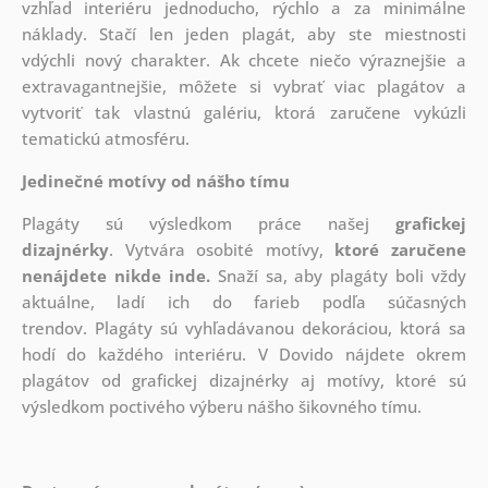
vzhľad interiéru jednoducho, rýchlo a za minimálne
náklady. Stačí len jeden plagát, aby ste miestnosti
vdýchli nový charakter. Ak chcete niečo výraznejšie a
extravagantnejšie, môžete si vybrať viac plagátov a
vytvoriť tak vlastnú galériu, ktorá zaručene vykúzli
tematickú atmosféru.
Jedinečné motívy od nášho tímu
Plagáty sú výsledkom práce našej
grafickej
dizajnérky
. Vytvára osobité motívy,
ktoré zaručene
nenájdete nikde inde.
Snaží sa, aby plagáty boli vždy
aktuálne, ladí ich do farieb podľa súčasných
trendov. Plagáty sú vyhľadávanou dekoráciou, ktorá sa
hodí do každého interiéru. V Dovido nájdete okrem
plagátov od grafickej dizajnérky aj motívy, ktoré sú
výsledkom poctivého výberu nášho šikovného tímu.