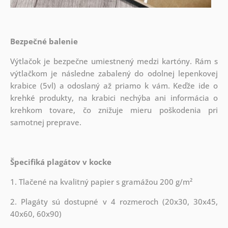
Bezpečné balenie
Výtlačok je bezpečne umiestnený medzi kartóny. Rám s
výtlačkom je následne zabalený do odolnej lepenkovej
krabice (5vl) a odoslaný až priamo k vám. Keďže ide o
krehké produkty, na krabici nechýba ani informácia o
krehkom tovare, čo znižuje mieru poškodenia pri
samotnej preprave.
Špecifiká plagátov v kocke
1. Tlačené na kvalitný papier s gramážou 200 g/m²
2. Plagáty sú dostupné v 4 rozmeroch (20x30, 30x45,
40x60, 60x90)