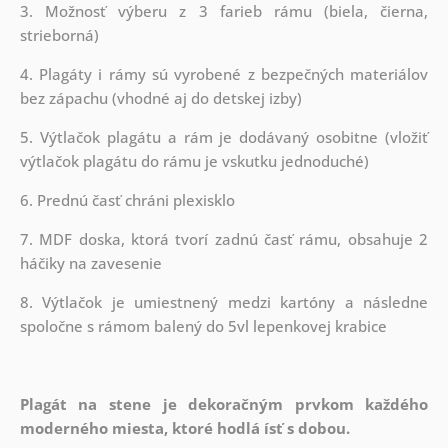
3. Možnosť výberu z 3 farieb rámu (biela, čierna,
strieborná)
4. Plagáty i rámy sú vyrobené z bezpečných materiálov
bez zápachu (vhodné aj do detskej izby)
5. Výtlačok plagátu a rám je dodávaný osobitne (vložiť
výtlačok plagátu do rámu je vskutku jednoduché)
6. Prednú časť chráni plexisklo
7. MDF doska, ktorá tvorí zadnú časť rámu, obsahuje 2
háčiky na zavesenie
8. Výtlačok je umiestnený medzi kartóny a následne
spoločne s rámom balený do 5vl lepenkovej krabice
Plagát na stene je dekoračným prvkom každého
moderného miesta, ktoré hodlá ísť s dobou.