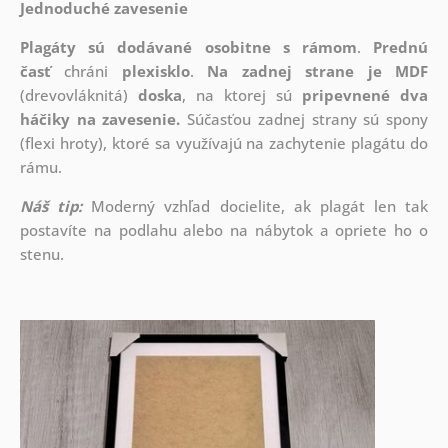
Jednoduché zavesenie
Plagáty sú dodávané osobitne s rámom
.
Prednú
časť
chráni
plexisklo
.
Na zadnej strane je
MDF
(drevovláknitá)
doska
, na ktorej sú
pripevnené dva
háčiky na zavesenie.
Súčasťou zadnej strany sú spony
(flexi hroty), ktoré sa využívajú na zachytenie plagátu do
rámu.
Náš tip:
Moderný vzhľad docielite, ak plagát len tak
postavíte na podlahu alebo na nábytok a opriete ho o
stenu.