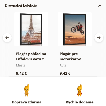
Z rovnakej kolekcie
Plagát pohľad na
Plagát pre
P
Eiffelovu vežu z
motorkárov
s
ro
ulice Paríža
Mestá
Autá
A
9,42 €
9,42 €
7
Doprava zdarma
Rýchle dodanie