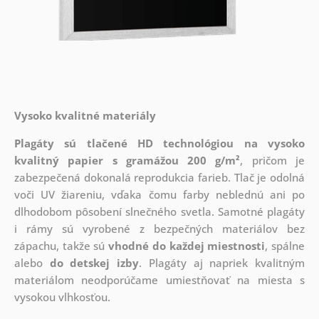
Vysoko kvalitné materiály
Plagáty sú tlačené HD technológiou na vysoko
kvalitný papier s gramážou 200 g/m²
, pričom je
zabezpečená dokonalá reprodukcia farieb. Tlač je odolná
voči UV žiareniu, vďaka čomu farby neblednú ani po
dlhodobom pôsobení slnečného svetla. Samotné plagáty
i rámy sú vyrobené z bezpečných materiálov bez
zápachu, takže sú
vhodné do každej miestnosti
, spálne
alebo
do detskej izby
. Plagáty aj napriek kvalitným
materiálom neodporúčame umiestňovať na miesta s
vysokou vlhkosťou.