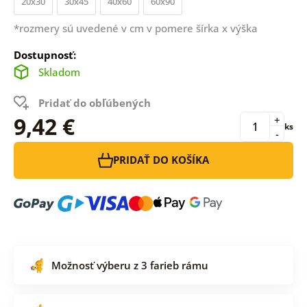
20x30
30x45
40x60
60x90
*rozmery sú uvedené v cm v pomere šírka x výška
Dostupnosť:
Skladom
Pridať do obľúbených
9,42 €
+
ks
-
PRIDAŤ DO KOŠÍKA
Možnosť výberu z 3 farieb rámu