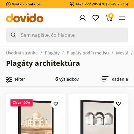
Všetko o nákupe
+421 222 205 470
(Po-Pi: 7 - 16)
0
Úvodná stránka
Plagáty
Plagáty podľa motívu
Mestá
Plagáty architektúra
6
Filter
výsledkov
Radenie
Zľava -20%