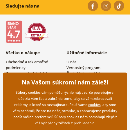
Sledujte nás na
Všetko o nákupe
Užitočné informácie
Obchodné a reklamačné
O nás
podmienky
Vernostný program
Ochrana osobných údajov
Často kladené otázky
Možnosti dopravy a platby
Magazín
Na Vašom súkromí nám záleží
Vrátenie tovaru
Kontakty
Veľkoobchodná spolupráca
Súbory cookies vám pomôžu rýchlo nájsť to, čo potrebujete,
ušetria vám čas a zabránia tomu, aby sa vám zobrazovali
reklamy, o ktoré sa nezaujímate. Používame
cookies
, aby sme
vám oznámili, že ste na našej stránke, a zobrazujeme produkty
podľa vašich preferencií. Súbory cookies nám pomáhajú zlepšiť
váš vylepšený zážitok z prehliadania.