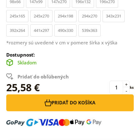
98x66
147x99
147x270
196x132
196x270
245x165
245x270
294x198
294x270
343x231
392x264
441x297
490x330
539x363
*rozmery sú uvedené v cm v pomere šírka x výška
Dostupnosť:
Skladom
Pridať do obľúbených
25,58 €
+
ks
-
PRIDAŤ DO KOŠÍKA