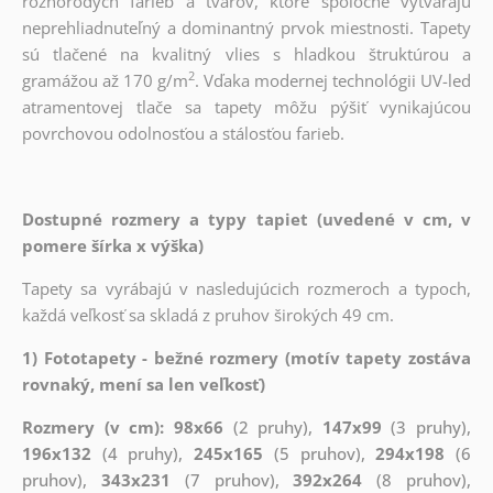
rôznorodých farieb a tvarov, ktoré spoločne vytvárajú
neprehliadnuteľný a dominantný prvok miestnosti. Tapety
sú tlačené na kvalitný vlies s hladkou štruktúrou a
2
gramážou až 170 g/m
. Vďaka modernej technológii UV-led
atramentovej tlače sa tapety môžu pýšiť vynikajúcou
povrchovou odolnosťou a stálosťou farieb.
Dostupné rozmery a typy tapiet (uvedené v cm, v
pomere šírka x výška)
Tapety sa vyrábajú v nasledujúcich rozmeroch a typoch,
každá veľkosť sa skladá z pruhov širokých 49 cm.
1) Fototapety - bežné rozmery (motív tapety zostáva
rovnaký, mení sa len veľkosť)
Rozmery (v cm): 98x66
(2 pruhy),
147x99
(3 pruhy),
196x132
(4 pruhy),
245x165
(5 pruhov),
294x198
(6
pruhov),
343x231
(7 pruhov),
392x264
(8 pruhov),