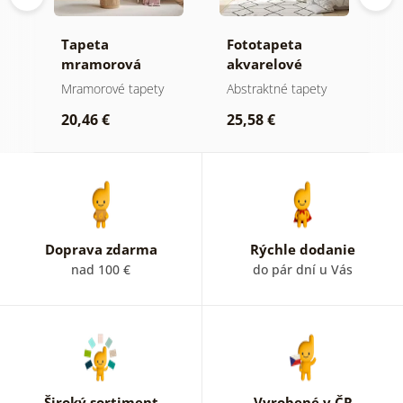
Tapeta
Fototapeta
T
mramorová
akvarelové
a
elegancia v
pastelové kruhy
a
Mramorové tapety
Abstraktné tapety
A
zlatých tónoch
20,46 €
25,58 €
2
Doprava zdarma
Rýchle dodanie
nad 100 €
do pár dní u Vás
Široký sortiment
Vyrobené v ČR