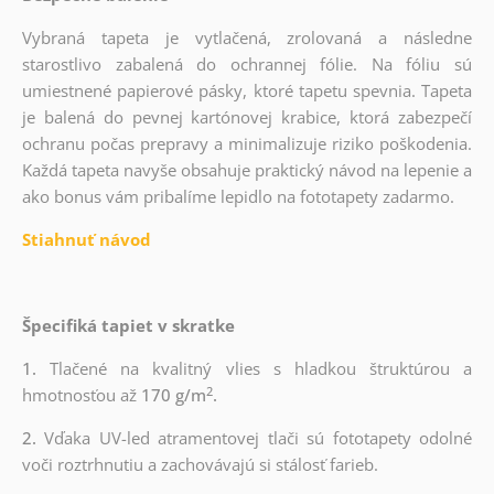
Vybraná tapeta je vytlačená, zrolovaná a následne
starostlivo zabalená do ochrannej fólie. Na fóliu sú
umiestnené papierové pásky, ktoré tapetu spevnia. Tapeta
je balená do pevnej kartónovej krabice, ktorá zabezpečí
ochranu počas prepravy a minimalizuje riziko poškodenia.
Každá tapeta navyše obsahuje praktický návod na lepenie a
ako bonus vám pribalíme lepidlo na fototapety zadarmo.
Stiahnuť návod
Špecifiká tapiet v skratke
1.
Tlačené na kvalitný vlies s hladkou štruktúrou a
2
hmotnosťou až
170 g/m
.
2.
Vďaka UV-led atramentovej tlači sú fototapety odolné
voči roztrhnutiu a zachovávajú si stálosť farieb.