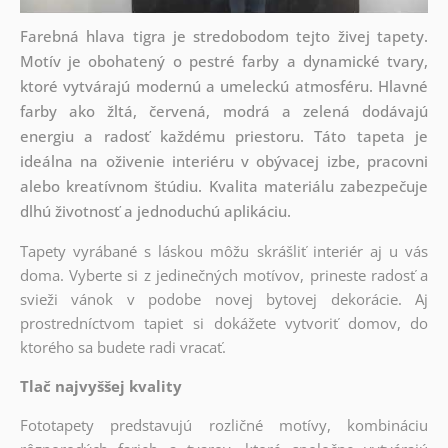
Farebná hlava tigra je stredobodom tejto živej tapety.
Motív je obohatený o pestré farby a dynamické tvary,
ktoré vytvárajú modernú a umeleckú atmosféru. Hlavné
farby ako žltá, červená, modrá a zelená dodávajú
energiu a radosť každému priestoru. Táto tapeta je
ideálna na oživenie interiéru v obývacej izbe, pracovni
alebo kreatívnom štúdiu. Kvalita materiálu zabezpečuje
dlhú životnosť a jednoduchú aplikáciu.
Tapety vyrábané s láskou môžu skrášliť interiér aj u vás
doma. Vyberte si z jedinečných motívov, prineste radosť a
svieži vánok v podobe novej bytovej dekorácie. Aj
prostredníctvom tapiet si dokážete vytvoriť domov, do
ktorého sa budete radi vracať.
Tlač najvyššej kvality
Fototapety predstavujú rozličné motívy, kombináciu