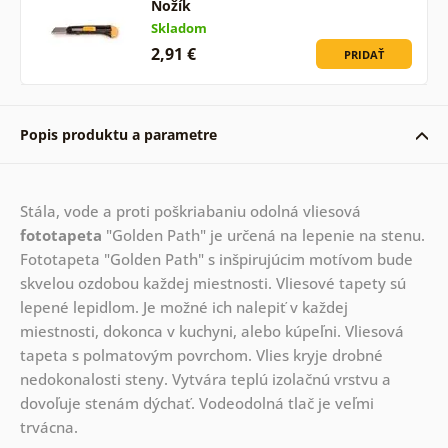
Nožík
Skladom
2,91 €
PRIDAŤ
Popis produktu a parametre
Stála, vode a proti poškriabaniu odolná vliesová
fototapeta
"Golden Path" je určená na lepenie na stenu.
Fototapeta "Golden Path" s inšpirujúcim motívom bude
skvelou ozdobou každej miestnosti. Vliesové tapety sú
lepené lepidlom. Je možné ich nalepiť v každej
miestnosti, dokonca v kuchyni, alebo kúpeľni. Vliesová
tapeta s polmatovým povrchom. Vlies kryje drobné
nedokonalosti steny. Vytvára teplú izolačnú vrstvu a
dovoľuje stenám dýchať. Vodeodolná tlač je veľmi
trvácna.