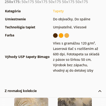
250x175:
50x175 50x175 50x175 50x175 50x175
Kategória
Tapety
Umiestnenie
Do obývačky
,
Do spálne
Technológia tapiet
Umývateľné
,
Vliesové
Farba
Vlies s gramážou 120 g/m²
,
Laserová tlač s rozlíšením až
600 dpi
,
Fototapeta sa skladá
Výhody USP tapety Bimago
z pásov so šírkou 50 cm
,
Výrobok bez zápachu,
vhodný aj do detskej izby
Z rovnakej kolekcie