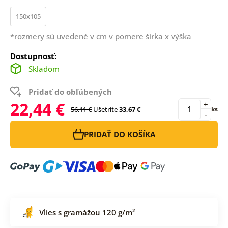
150x105
*rozmery sú uvedené v cm v pomere šírka x výška
Dostupnosť:
Skladom
Pridať do obľúbených
22,44 €
+
56,11 €
Ušetríte
33,67 €
ks
-
PRIDAŤ DO KOŠÍKA
Vlies s gramážou 120 g/m²