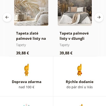
Tapeta zlaté
Tapeta palmové
F
palmové listy na
listy v džungli
z
béžovom pozadí
Tapety
Tapety
T
39,88 €
39,88 €
3
Doprava zdarma
Rýchle dodanie
nad 100 €
do pár dní u Vás