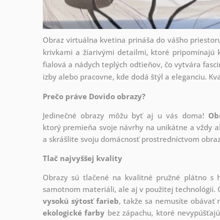
Obraz virtuálna kvetina prináša do vášho priesto
krivkami a žiarivými detailmi, ktoré pripomínajú
fialová a nádych teplých odtieňov, čo vytvára fasc
izby alebo pracovne, kde dodá štýl a eleganciu. Kva
Prečo práve Dovido obrazy?
Jedinečné obrazy môžu byť aj u vás doma!
Ob
ktorý
premieňa svoje návrhy na unikátne a vždy ak
a skrášlite svoju domácnosť prostredníctvom obraz
Tlač najvyššej kvality
Obrazy sú tlačené na kvalitné pružné plátno 
samotnom materiáli, ale aj v použitej technológii. 
vysokú sýtosť farieb
, takže sa nemusíte obávať n
ekologické farby
bez zápachu, ktoré nevypúšťajú