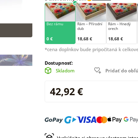
Bez rámu
Rám –⁠⁠⁠⁠⁠⁠ Přírodní
Rám – Hnedý
dub
orech
0 €
18,68 €
18,68 €
*cena doplnkov bude pripočítaná k celkove
Dostupnosť:
Skladom
Pridať do ob
42,92 €
Vyskúšajte si obraz vo vlastnom inter