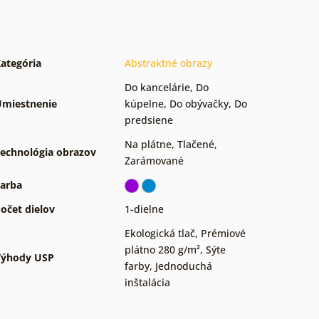
ategória
Abstraktné obrazy
Do kancelárie
,
Do
miestnenie
kúpelne
,
Do obývačky
,
Do
predsiene
Na plátne
,
Tlačené
,
echnológia obrazov
Zarámované
arba
očet dielov
1-dielne
Ekologická tlač
,
Prémiové
plátno 280 g/m²
,
Sýte
Výhody USP
farby
,
Jednoduchá
inštalácia