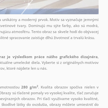
ru unikátny a moderný prvok. Motiv sa vyznačuje jemnými
 kvetinové tvary. Dominujú mu sýte farby, ako sú modrá,
inujúcu atmosféru. Tento obraz sa skvele hodí do obývacej
litné spracovanie zaisťuje dlhú životnosť a trvalú krásu.
raz je výsledkom práce nášho grafického dizajnéra
,
tuálne umelecké diela. Vyberte si z originálnych motívov
ov, ktoré nájdete len u nás.
2
s hmotnosťou
280 g/m
. Kvalita obrazov spočíva nielen v
Obrazy sú tlačené pomaly vo vysokej kvalite, tlač zaručuje
evýrazných obrazov. Pri tlači využívame vysoko kvalitné,
 škodlivé látky do ovzdušia, obrazy môžete umiestniť do