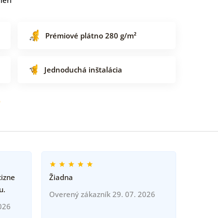
Prémiové plátno 280 g/m²
Jednoduchá inštalácia
o
cizne
Žiadna
u.
Overený zákazník 29. 07. 2026
026