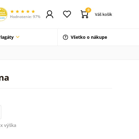
0
Váš košík
Hodnotenie: 97%
Plagáty
Všetko o nákupe
ina
x výška