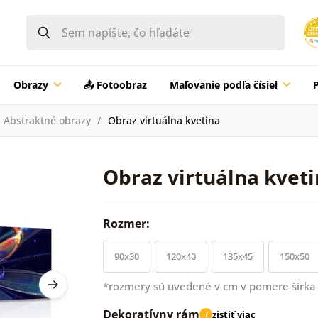
Obrazy
📤 Fotoobraz
Maľovanie podľa čísiel
Abstraktné obrazy
Obraz virtuálna kvetina
Obraz virtuálna kvet
Rozmer:
90x30
120x40
135x45
150x50
*rozmery sú uvedené v cm v pomere šírka 
Dekoratívny rám
zistiť viac
i