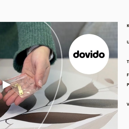
K
U
T
F
P