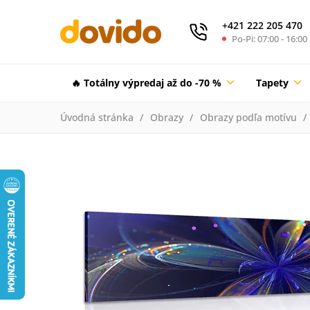
+421 222 205 470
Po-Pi: 07:00 - 16:00
🔥 Totálny výpredaj až do -70 %
Tapety
Úvodná stránka
Obrazy
Obrazy podľa motívu