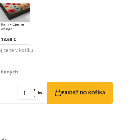
Rám – Čierne
wenge
18,68 €
j cene v košíku
ľúbených
+
PRIDAŤ DO KOŠÍKA
ks
-
iéri