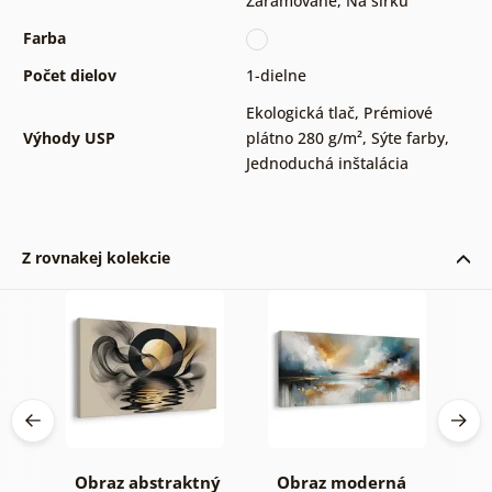
Zarámované
,
Na šírku
Farba
Počet dielov
1-dielne
Ekologická tlač
,
Prémiové
Výhody USP
plátno 280 g/m²
,
Sýte farby
,
Jednoduchá inštalácia
Z rovnakej kolekcie
Obraz abstraktný
Obraz moderná
O