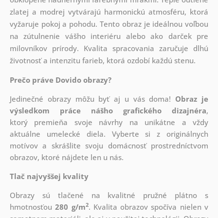
zlatej a modrej vytvárajú harmonickú atmosféru, ktorá
vyžaruje pokoj a pohodu. Tento obraz je ideálnou voľbou
na zútulnenie vášho interiéru alebo ako darček pre
milovníkov prírody. Kvalita spracovania zaručuje dlhú
životnosť a intenzitu farieb, ktorá ozdobí každú stenu.
Prečo práve Dovido obrazy?
Jedinečné obrazy môžu byť aj u vás doma!
Obraz je
výsledkom práce nášho grafického dizajnéra
,
ktorý
premieňa svoje návrhy na unikátne a vždy
aktuálne umelecké diela. Vyberte si z originálnych
motívov a skrášlite svoju domácnosť prostredníctvom
obrazov, ktoré nájdete len u nás.
Tlač najvyššej kvality
Obrazy sú tlačené na kvalitné pružné plátno s
2
hmotnosťou
280 g/m
. Kvalita obrazov spočíva nielen v