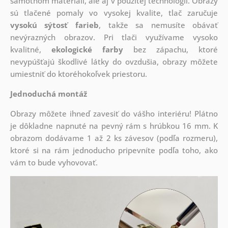
samotnom materiáli, ale aj v použitej technológii. Obrazy
sú tlačené pomaly vo vysokej kvalite, tlač zaručuje
vysokú sýtosť farieb
, takže sa nemusíte obávať
nevýrazných obrazov. Pri tlači využívame vysoko
kvalitné,
ekologické farby
bez zápachu, ktoré
nevypúšťajú škodlivé látky do ovzdušia, obrazy môžete
umiestniť do ktoréhokoľvek priestoru.
Jednoduchá montáž
Obrazy môžete ihneď zavesiť do vášho interiéru! Plátno
je dôkladne napnuté na pevný rám s hrúbkou 16 mm. K
obrazom dodávame 1 až 2 ks závesov (podľa rozmeru),
ktoré si na rám jednoducho pripevníte podľa toho, ako
vám to bude vyhovovať.