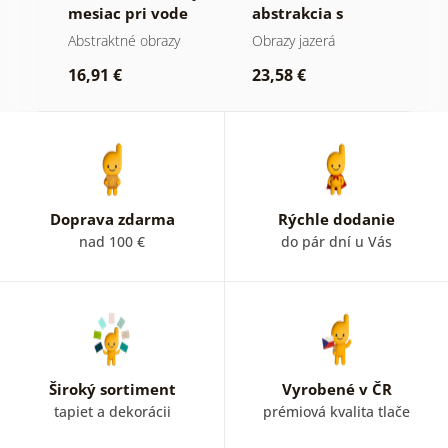
ie
mesiac pri vode
abstrakcia s
h
prírodou
Abstraktné obrazy
Obrazy jazerá
A
16,91 €
23,58 €
1
Doprava zdarma
Rýchle dodanie
nad 100 €
do pár dní u Vás
Široký sortiment
Vyrobené v ČR
tapiet a dekorácii
prémiová kvalita tlače