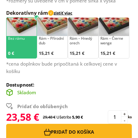
*rozmery sú uvedené v cm v pomere šírka x výška
Dekoratívny rám
zistiť viac
i
Bez rámu
Rám –⁠⁠⁠⁠⁠⁠ Přírodní
Rám – Hnedý
Rám – Čierne
dub
orech
wenge
0 €
15,21 €
15,21 €
15,21 €
*cena doplnkov bude pripočítaná k celkovej cene v
košíku
Dostupnosť:
Skladom
Pridať do obľúbených
23,58 €
+
29,48 €
Ušetríte
5,90 €
ks
-
PRIDAŤ DO KOŠÍKA