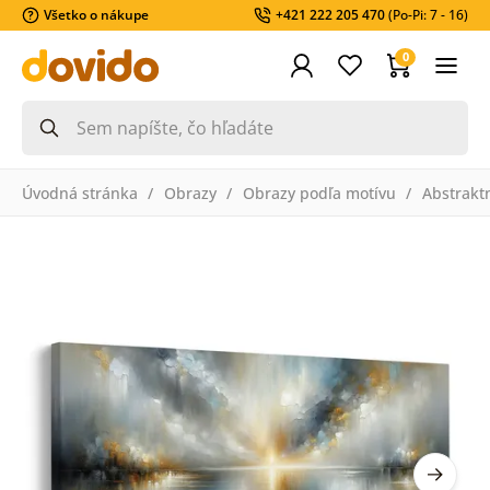
Všetko o nákupe
+421 222 205 470
(Po-Pi: 7 - 16)
0
Úvodná stránka
Obrazy
Obrazy podľa motívu
Abstrakt