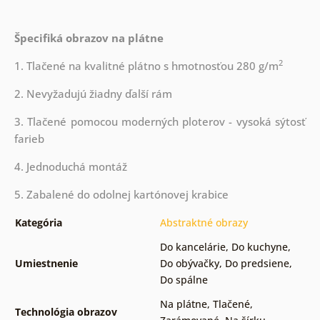
Špecifiká obrazov na plátne
2
1. Tlačené na kvalitné plátno s hmotnosťou 280 g/m
2. Nevyžadujú žiadny ďalší rám
3. Tlačené pomocou moderných ploterov - vysoká sýtosť
farieb
4. Jednoduchá montáž
5. Zabalené do odolnej kartónovej krabice
Kategória
Abstraktné obrazy
Do kancelárie
,
Do kuchyne
,
Umiestnenie
Do obývačky
,
Do predsiene
,
Do spálne
Na plátne
,
Tlačené
,
Technológia obrazov