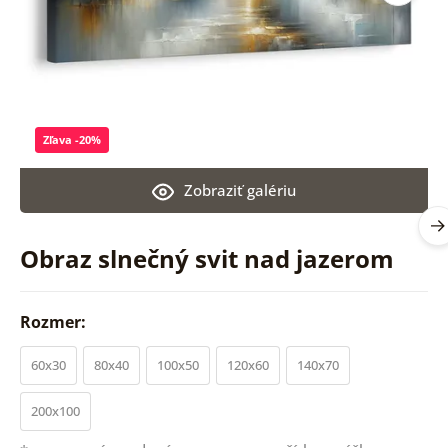
Zľava -20%
Zobraziť galériu
Obraz slnečný svit nad jazerom
Rozmer:
60x30
80x40
100x50
120x60
140x70
200x100