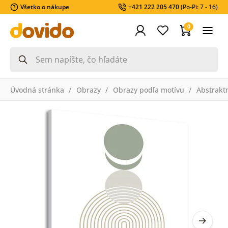
Všetko o nákupe
+421 222 205 470
(Po-Pi: 7 - 16)
0
Úvodná stránka
Obrazy
Obrazy podľa motívu
Abstrakt