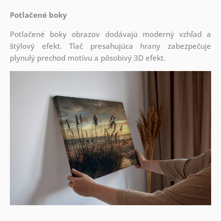
Potlačené boky
Potlačené boky obrazov dodávajú moderný vzhľad a
štýlový efekt. Tlač presahujúca hrany zabezpečuje
plynulý prechod motívu a pôsobivý 3D efekt.