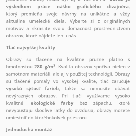
výsledkom práce nášho grafického dizajnéra
,
ktorý
premieňa svoje návrhy na unikátne a vždy
aktuálne umelecké diela. Vyberte si z originálnych
motívov a skrášlite svoju domácnosť prostredníctvom
obrazov, ktoré nájdete len u nás.
Tlač najvyššej kvality
Obrazy sú tlačené na kvalitné pružné plátno s
2
hmotnosťou
280 g/m
. Kvalita obrazov spočíva nielen v
samotnom materiáli, ale aj v použitej technológii. Obrazy
sú tlačené pomaly vo vysokej kvalite, tlač zaručuje
vysokú sýtosť farieb
, takže sa nemusíte obávať
nevýrazných obrazov. Pri tlači využívame vysoko
kvalitné,
ekologické farby
bez zápachu, ktoré
nevypúšťajú škodlivé látky do ovzdušia, obrazy môžete
umiestniť do ktoréhokoľvek priestoru.
Jednoduchá montáž