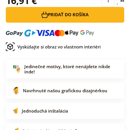
16,91 €
ks
-
PRIDAŤ DO KOŠÍKA
Vyskúšajte si obraz vo vlastnom interiéri
Jedinečné motívy, ktoré nenájdete nikde
inde!
Navrhnuté našou grafickou dizajnérkou
Jednoduchá inštalácia