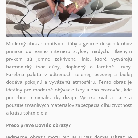
Moderný obraz s motívom dúhy a geometrických kruhov
prináša do vášho interiéru štýlový nádych. Hlavným
prvkom sú jemne zakrivené línie, ktoré vytvárajú
harmonický tvar dúhy, doplnený o farebné kruhy.
Farebná paleta v odtieňoch zelenej, béžovej a bielej
dodáva pokojnú a vyváženú atmosféru. Tento obraz je
ideálny pre moderné obývacie izby alebo pracovňe, kde
podtrhne minimalistický dizajn. Vysoká kvalita tlače a
použitie trvanlivých materiálov zabezpečia dlhú životnosť
a krásu tohto diela.
Prečo práve Dovido obrazy?
Jedinečné obrazy môžu byť aj u vás doma!
Obraz je