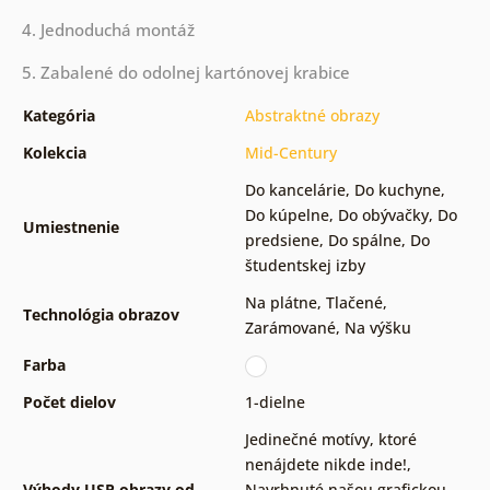
4. Jednoduchá montáž
5. Zabalené do odolnej kartónovej krabice
Kategória
Abstraktné obrazy
Kolekcia
Mid-Century
Do kancelárie
,
Do kuchyne
,
Do kúpelne
,
Do obývačky
,
Do
Umiestnenie
predsiene
,
Do spálne
,
Do
študentskej izby
Na plátne
,
Tlačené
,
Technológia obrazov
Zarámované
,
Na výšku
Farba
Počet dielov
1-dielne
Jedinečné motívy, ktoré
nenájdete nikde inde!
,
Výhody USP obrazy od
Navrhnuté našou grafickou