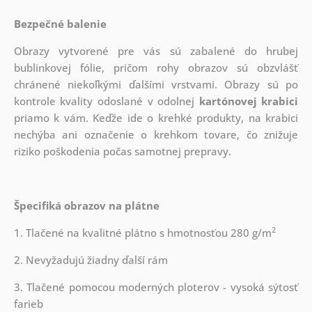
Bezpečné balenie
Obrazy vytvorené pre vás sú zabalené do hrubej
bublinkovej fólie, pričom rohy obrazov sú obzvlášť
chránené niekoľkými ďalšími vrstvami.
Obrazy sú po
kontrole kvality odoslané v odolnej
kartónovej krabici
priamo k vám. Keďže ide o krehké produkty, na krabici
nechýba ani označenie o krehkom tovare, čo znižuje
riziko poškodenia počas samotnej prepravy.
Špecifiká obrazov na plátne
2
1. Tlačené na kvalitné plátno s hmotnosťou 280 g/m
2. Nevyžadujú žiadny ďalší rám
3. Tlačené pomocou moderných ploterov - vysoká sýtosť
farieb