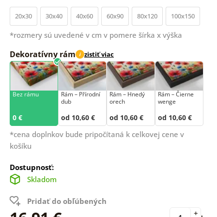
20x30
30x40
40x60
60x90
80x120
100x150
*rozmery sú uvedené v cm v pomere šírka x výška
Dekoratívny rám
zistiť viac
i
Bez rámu
Rám –⁠⁠⁠⁠⁠⁠ Přírodní
Rám – Hnedý
Rám – Čierne
dub
orech
wenge
0 €
od 10,60 €
od 10,60 €
od 10,60 €
*cena doplnkov bude pripočítaná k celkovej cene v
košíku
Dostupnosť:
Skladom
Pridať do obľúbených
+