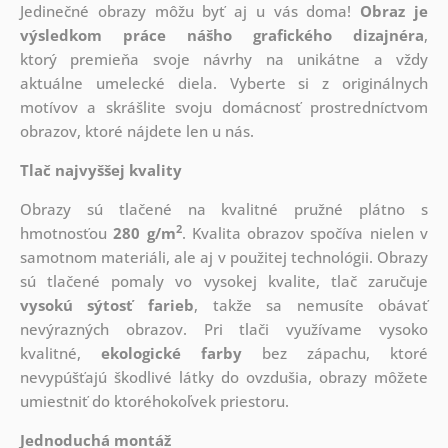
Jedinečné obrazy môžu byť aj u vás doma!
Obraz je
výsledkom práce nášho grafického dizajnéra
,
ktorý
premieňa svoje návrhy na unikátne a vždy
aktuálne umelecké diela. Vyberte si z originálnych
motívov a skrášlite svoju domácnosť prostredníctvom
obrazov, ktoré nájdete len u nás.
Tlač najvyššej kvality
Obrazy sú tlačené na kvalitné pružné plátno s
2
hmotnosťou
280 g/m
. Kvalita obrazov spočíva nielen v
samotnom materiáli, ale aj v použitej technológii. Obrazy
sú tlačené pomaly vo vysokej kvalite, tlač zaručuje
vysokú sýtosť farieb
, takže sa nemusíte obávať
nevýrazných obrazov. Pri tlači využívame vysoko
kvalitné,
ekologické farby
bez zápachu, ktoré
nevypúšťajú škodlivé látky do ovzdušia, obrazy môžete
umiestniť do ktoréhokoľvek priestoru.
Jednoduchá montáž