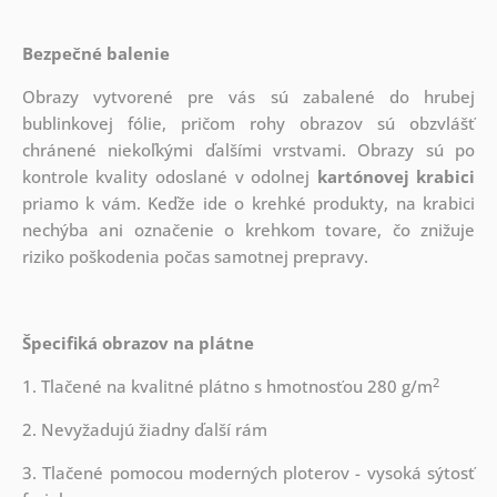
Bezpečné balenie
Obrazy vytvorené pre vás sú zabalené do hrubej
bublinkovej fólie, pričom rohy obrazov sú obzvlášť
chránené niekoľkými ďalšími vrstvami.
Obrazy sú po
kontrole kvality odoslané v odolnej
kartónovej krabici
priamo k vám. Keďže ide o krehké produkty, na krabici
nechýba ani označenie o krehkom tovare, čo znižuje
riziko poškodenia počas samotnej prepravy.
Špecifiká obrazov na plátne
2
1. Tlačené na kvalitné plátno s hmotnosťou 280 g/m
2. Nevyžadujú žiadny ďalší rám
3. Tlačené pomocou moderných ploterov - vysoká sýtosť