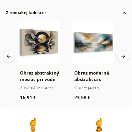
Z rovnakej kolekcie
Obraz abstraktný
Obraz moderná
O
mesiac pri vode
abstrakcia s
a
prírodou
b
Abstraktné obrazy
Obrazy jazerá
A
16,91 €
23,58 €
1