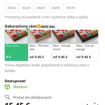
20x20
30x30
40x40
50x50
70x70
*rozmery sú uvedené v cm v pomere šírka x výška
Dekoratívny rám
zistiť viac
i
Bez rámu
Rám –⁠⁠⁠⁠⁠⁠ Přírodní
Rám – Hnedý
Rám – Čierne
dub
orech
wenge
0 €
od 9,46 €
od 9,46 €
od 9,46 €
*cena doplnkov bude pripočítaná k celkovej cene v
košíku
Dostupnosť:
Skladom
Pridať do obľúbených
+