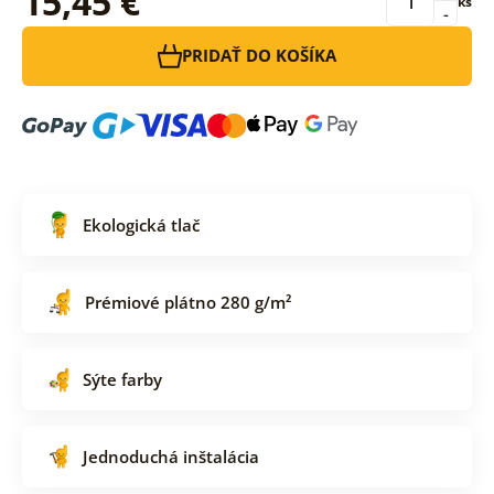
15,45 €
ks
-
PRIDAŤ DO KOŠÍKA
Ekologická tlač
Prémiové plátno 280 g/m²
Sýte farby
Jednoduchá inštalácia