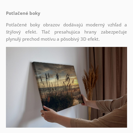
Potlačené boky
Potlačené boky obrazov dodávajú moderný vzhľad a
štýlový efekt. Tlač presahujúca hrany zabezpečuje
plynulý prechod motívu a pôsobivý 3D efekt.