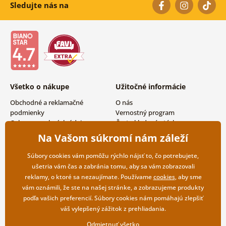
Sledujte nás na
Všetko o nákupe
Užitočné informácie
Obchodné a reklamačné
O nás
podmienky
Vernostný program
Ochrana osobných údajov
Často kladené otázky
Možnosti dopravy a platby
Magazín
Na Vašom súkromí nám záleží
Vrátenie tovaru
Kontakty
Veľkoobchodná spolupráca
Súbory cookies vám pomôžu rýchlo nájsť to, čo potrebujete,
ušetria vám čas a zabránia tomu, aby sa vám zobrazovali
reklamy, o ktoré sa nezaujímate. Používame
cookies
, aby sme
vám oznámili, že ste na našej stránke, a zobrazujeme produkty
podľa vašich preferencií. Súbory cookies nám pomáhajú zlepšiť
váš vylepšený zážitok z prehliadania.
Odmietnuť všetko