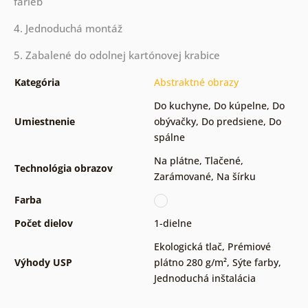
farieb
4. Jednoduchá montáž
5. Zabalené do odolnej kartónovej krabice
Kategória
Abstraktné obrazy
Do kuchyne
,
Do kúpelne
,
Do
Umiestnenie
obývačky
,
Do predsiene
,
Do
spálne
Na plátne
,
Tlačené
,
Technológia obrazov
Zarámované
,
Na šírku
Farba
Počet dielov
1-dielne
Ekologická tlač
,
Prémiové
Výhody USP
plátno 280 g/m²
,
Sýte farby
,
Jednoduchá inštalácia