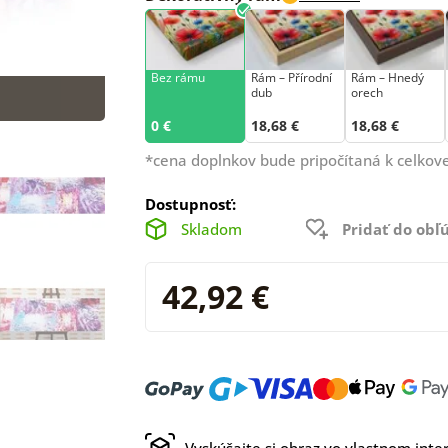
Bez rámu
Rám –⁠⁠⁠⁠⁠⁠ Přírodní
Rám – Hnedý
dub
orech
0 €
18,68 €
18,68 €
*cena doplnkov bude pripočítaná k celkove
Dostupnosť:
Skladom
Pridať do ob
42,92 €
Vyskúšajte si obraz vo vlastnom inter