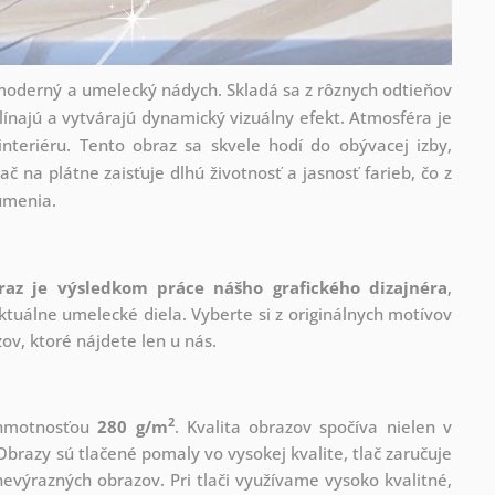
 moderný a umelecký nádych. Skladá sa z rôznych odtieňov
línajú a vytvárajú dynamický vizuálny efekt. Atmosféra je
interiéru. Tento obraz sa skvele hodí do obývacej izby,
ač na plátne zaisťuje dlhú životnosť a jasnosť farieb, čo z
umenia.
raz je výsledkom práce nášho grafického dizajnéra
,
tuálne umelecké diela. Vyberte si z originálnych motívov
ov, ktoré nájdete len u nás.
2
s hmotnosťou
280 g/m
. Kvalita obrazov spočíva nielen v
Obrazy sú tlačené pomaly vo vysokej kvalite, tlač zaručuje
evýrazných obrazov. Pri tlači využívame vysoko kvalitné,