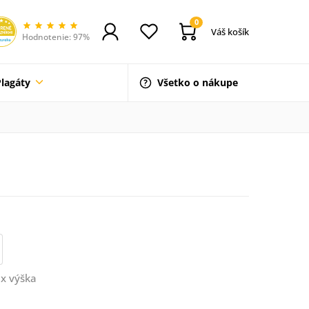
0
Váš košík
Hodnotenie: 97%
Plagáty
Všetko o nákupe
x výška