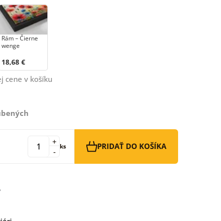
Rám – Čierne
wenge
18,68 €
j cene v košíku
ľúbených
+
PRIDAŤ DO KOŠÍKA
ks
-
iéri