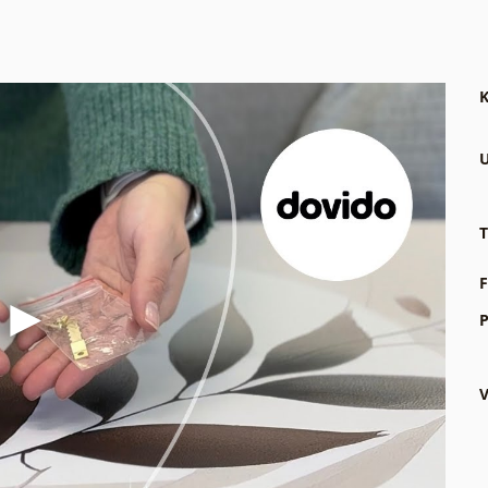
K
U
T
F
P