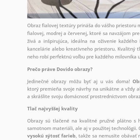
Obraz fialovej textúry prináša do vášho priestoru
fialovej, modrej a červenej, ktoré sa navzájom pre
živá a inšpirujúca, ideálna na oživenie každého 
kancelárie alebo kreatívneho priestoru. Kvalitný tl
neho robí perfektnú voľbu pre každého milovníka 
Prečo práve Dovido obrazy?
Jedinečné obrazy môžu byť aj u vás doma!
Ob
ktorý
premieňa svoje návrhy na unikátne a vždy ak
a skrášlite svoju domácnosť prostredníctvom obraz
Tlač najvyššej kvality
Obrazy sú tlačené na kvalitné pružné plátno 
samotnom materiáli, ale aj v použitej technológii. 
vysokú sýtosť farieb
, takže sa nemusíte obávať n