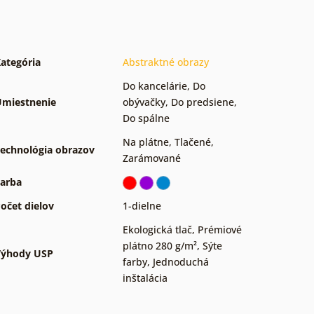
ategória
Abstraktné obrazy
Do kancelárie
,
Do
miestnenie
obývačky
,
Do predsiene
,
Do spálne
Na plátne
,
Tlačené
,
echnológia obrazov
Zarámované
arba
očet dielov
1-dielne
Ekologická tlač
,
Prémiové
plátno 280 g/m²
,
Sýte
Výhody USP
farby
,
Jednoduchá
inštalácia