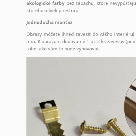
ekologické farby
bez zápachu, ktoré nevypúšťajú
ktoréhokoľvek priestoru.
Jednoduchá montáž
Obrazy môžete ihneď zavesiť do vášho interiéru
mm. K obrazom dodávame 1 až 2 ks závesov (podľa
toho, ako vám to bude vyhovovať.