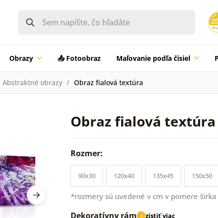
Obrazy
📤 Fotoobraz
Maľovanie podľa čísiel
Abstraktné obrazy
Obraz fialová textúra
Obraz fialová textúra
Rozmer:
90x30
120x40
135x45
150x50
*rozmery sú uvedené v cm v pomere šírka 
Dekoratívny rám
zistiť viac
i