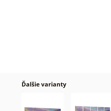
Overe
zákaz
31. 07
2026
Žiadn
Overe
zákaz
29. 07
2026
Ďalšie varianty