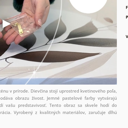
F
P
énu v prírode. Dievčina stojí uprostred kvetinového poľa,
odáva obrazu živost. Jemné pastelové farby vytvárajú
í vašu predstavivosť. Tento obraz sa skvele hodí do
ácia. Vyrobený z kvalitných materiálov, zaručuje dlhú