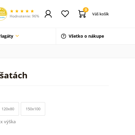
0
Váš košík
Hodnotenie: 96%
Plagáty
Všetko o nákupe
 šatách
120x80
150x100
x výška