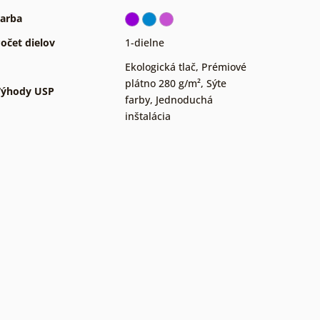
arba
očet dielov
1-dielne
Ekologická tlač
,
Prémiové
plátno 280 g/m²
,
Sýte
Výhody USP
farby
,
Jednoduchá
inštalácia