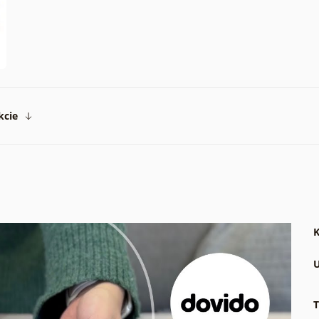
kcie
K
U
T