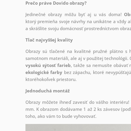
Prečo práve Dovido obrazy?
Jedinečné obrazy môžu byť aj u vás doma!
Ob
ktorý
premieňa svoje návrhy na unikátne a vždy ak
a skrášlite svoju domácnosť prostredníctvom obraz
Tlač najvyššej kvality
Obrazy sú tlačené na kvalitné pružné plátno 
samotnom materiáli, ale aj v použitej technológii. 
vysokú sýtosť farieb
, takže sa nemusíte obávať n
ekologické farby
bez zápachu, ktoré nevypúšťajú
ktoréhokoľvek priestoru.
Jednoduchá montáž
Obrazy môžete ihneď zavesiť do vášho interiéru
mm. K obrazom dodávame 1 až 2 ks závesov (podľa
toho, ako vám to bude vyhovovať.