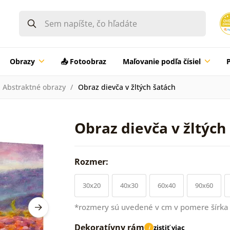
Obrazy
📤 Fotoobraz
Maľovanie podľa čísiel
Abstraktné obrazy
Obraz dievča v žltých šatách
Obraz dievča v žltých
Rozmer:
30x20
40x30
60x40
90x60
*rozmery sú uvedené v cm v pomere šírka 
Dekoratívny rám
zistiť viac
i