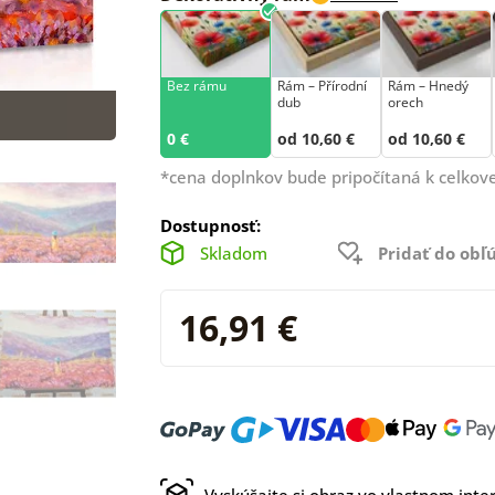
Bez rámu
Rám –⁠⁠⁠⁠⁠⁠ Přírodní
Rám – Hnedý
dub
orech
0 €
od 10,60 €
od 10,60 €
*cena doplnkov bude pripočítaná k celkove
Dostupnosť:
Skladom
Pridať do ob
16,91 €
Vyskúšajte si obraz vo vlastnom inter