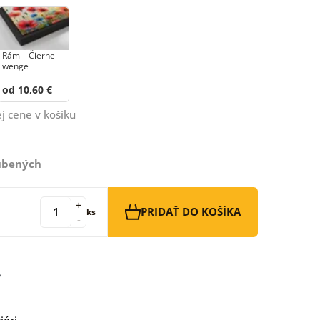
Rám – Čierne
wenge
od 10,60 €
j cene v košíku
ľúbených
+
PRIDAŤ DO KOŠÍKA
ks
-
iéri