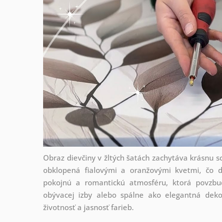
Obraz dievčiny v žltých šatách zachytáva krásnu sc
obklopená fialovými a oranžovými kvetmi, čo d
pokojnú a romantickú atmosféru, ktorá povzbud
obývacej izby alebo spálne ako elegantná dekor
životnosť a jasnosť farieb.