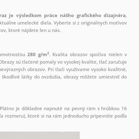
raz je výsledkom práce nášho grafického dizajnéra
,
tuálne umelecké diela. Vyberte si z originálnych motívov
ov, ktoré nájdete len u nás.
2
s hmotnosťou
280 g/m
. Kvalita obrazov spočíva nielen v
Obrazy sú tlačené pomaly vo vysokej kvalite, tlač zaručuje
evýrazných obrazov. Pri tlači využívame vysoko kvalitné,
 škodlivé látky do ovzdušia, obrazy môžete umiestniť do
! Plátno je dôkladne napnuté na pevný rám s hrúbkou 16
 rozmeru), ktoré si na rám jednoducho pripevníte podľa