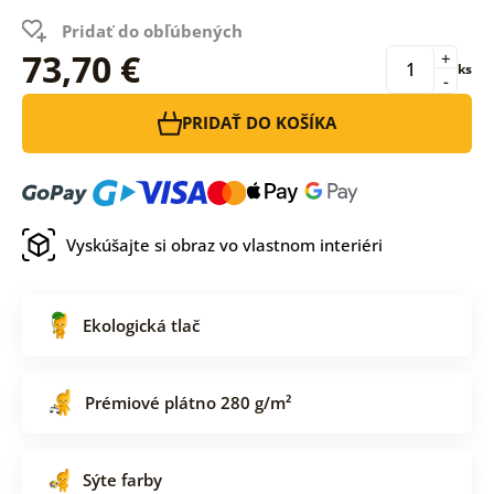
Pridať do obľúbených
73,70 €
+
ks
-
PRIDAŤ DO KOŠÍKA
Vyskúšajte si obraz vo vlastnom interiéri
Ekologická tlač
Prémiové plátno 280 g/m²
Sýte farby