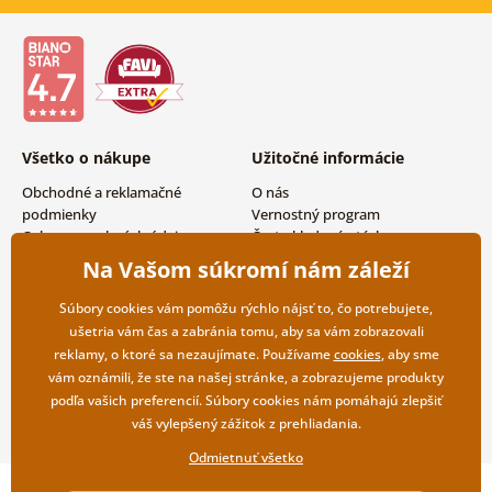
Všetko o nákupe
Užitočné informácie
Obchodné a reklamačné
O nás
podmienky
Vernostný program
Ochrana osobných údajov
Často kladené otázky
Možnosti dopravy a platby
Magazín
Na Vašom súkromí nám záleží
Vrátenie tovaru
Kontakty
Veľkoobchodná spolupráca
Súbory cookies vám pomôžu rýchlo nájsť to, čo potrebujete,
ušetria vám čas a zabránia tomu, aby sa vám zobrazovali
reklamy, o ktoré sa nezaujímate. Používame
cookies
, aby sme
vám oznámili, že ste na našej stránke, a zobrazujeme produkty
podľa vašich preferencií. Súbory cookies nám pomáhajú zlepšiť
váš vylepšený zážitok z prehliadania.
Odmietnuť všetko