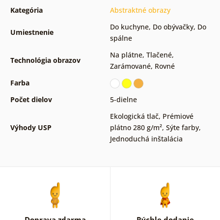
Kategória
Abstraktné obrazy
Do kuchyne
,
Do obývačky
,
Do
Umiestnenie
spálne
Na plátne
,
Tlačené
,
Technológia obrazov
Zarámované
,
Rovné
Farba
Počet dielov
5-dielne
Ekologická tlač
,
Prémiové
Výhody USP
plátno 280 g/m²
,
Sýte farby
,
Jednoduchá inštalácia
Doprava zdarma
Rýchle dodanie