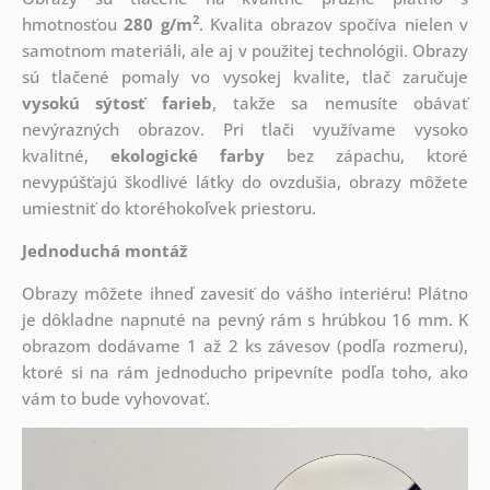
2
hmotnosťou
280 g/m
. Kvalita obrazov spočíva nielen v
samotnom materiáli, ale aj v použitej technológii. Obrazy
sú tlačené pomaly vo vysokej kvalite, tlač zaručuje
vysokú sýtosť farieb
, takže sa nemusíte obávať
nevýrazných obrazov. Pri tlači využívame vysoko
kvalitné,
ekologické farby
bez zápachu, ktoré
nevypúšťajú škodlivé látky do ovzdušia, obrazy môžete
umiestniť do ktoréhokoľvek priestoru.
Jednoduchá montáž
Obrazy môžete ihneď zavesiť do vášho interiéru! Plátno
je dôkladne napnuté na pevný rám s hrúbkou 16 mm. K
obrazom dodávame 1 až 2 ks závesov (podľa rozmeru),
ktoré si na rám jednoducho pripevníte podľa toho, ako
vám to bude vyhovovať.