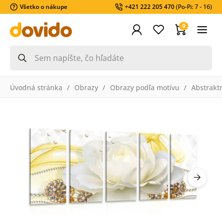
Všetko o nákupe
+421 222 205 470
(Po-Pi: 7 - 16)
0
Úvodná stránka
Obrazy
Obrazy podľa motívu
Abstrakt