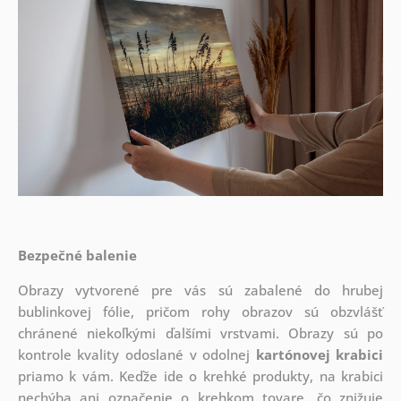
Bezpečné balenie
Obrazy vytvorené pre vás sú zabalené do hrubej
bublinkovej fólie, pričom rohy obrazov sú obzvlášť
chránené niekoľkými ďalšími vrstvami.
Obrazy sú po
kontrole kvality odoslané v odolnej
kartónovej krabici
priamo k vám. Keďže ide o krehké produkty, na krabici
nechýba ani označenie o krehkom tovare, čo znižuje