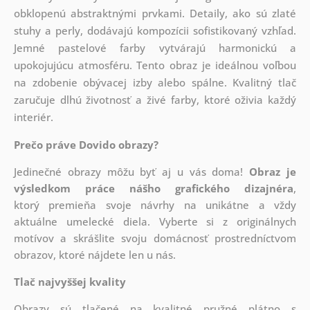
obklopenú abstraktnými prvkami. Detaily, ako sú zlaté
stuhy a perly, dodávajú kompozícii sofistikovaný vzhľad.
Jemné pastelové farby vytvárajú harmonickú a
upokojujúcu atmosféru. Tento obraz je ideálnou voľbou
na zdobenie obývacej izby alebo spálne. Kvalitný tlač
zaručuje dlhú životnosť a živé farby, ktoré oživia každý
interiér.
Prečo práve Dovido obrazy?
Jedinečné obrazy môžu byť aj u vás doma!
Obraz je
výsledkom práce nášho grafického dizajnéra
,
ktorý
premieňa svoje návrhy na unikátne a vždy
aktuálne umelecké diela. Vyberte si z originálnych
motívov a skrášlite svoju domácnosť prostredníctvom
obrazov, ktoré nájdete len u nás.
Tlač najvyššej kvality
Obrazy sú tlačené na kvalitné pružné plátno s