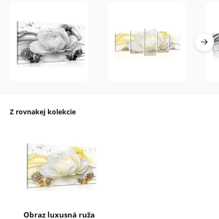
Z rovnakej kolekcie
Obraz luxusná ruža