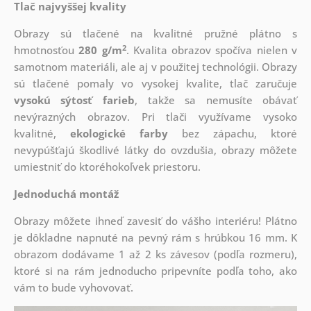
Tlač najvyššej kvality
Obrazy sú tlačené na kvalitné pružné plátno s
2
hmotnosťou
280 g/m
. Kvalita obrazov spočíva nielen v
samotnom materiáli, ale aj v použitej technológii. Obrazy
sú tlačené pomaly vo vysokej kvalite, tlač zaručuje
vysokú sýtosť farieb
, takže sa nemusíte obávať
nevýrazných obrazov. Pri tlači využívame vysoko
kvalitné,
ekologické farby
bez zápachu, ktoré
nevypúšťajú škodlivé látky do ovzdušia, obrazy môžete
umiestniť do ktoréhokoľvek priestoru.
Jednoduchá montáž
Obrazy môžete ihneď zavesiť do vášho interiéru! Plátno
je dôkladne napnuté na pevný rám s hrúbkou 16 mm. K
obrazom dodávame 1 až 2 ks závesov (podľa rozmeru),
ktoré si na rám jednoducho pripevníte podľa toho, ako
vám to bude vyhovovať.