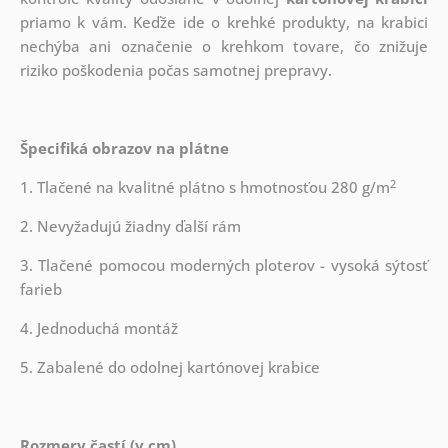
priamo k vám. Keďže ide o krehké produkty, na krabici
nechýba ani označenie o krehkom tovare, čo znižuje
riziko poškodenia počas samotnej prepravy.
Špecifiká obrazov na plátne
2
1. Tlačené na kvalitné plátno s hmotnosťou 280 g/m
2. Nevyžadujú žiadny ďalší rám
3. Tlačené pomocou moderných ploterov - vysoká sýtosť
farieb
4. Jednoduchá montáž
5. Zabalené do odolnej kartónovej krabice
Rozmery častí (v cm)