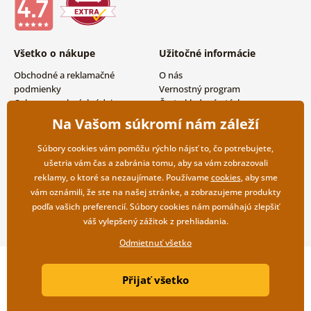
Všetko o nákupe
Užitočné informácie
Obchodné a reklamačné
O nás
podmienky
Vernostný program
Ochrana osobných údajov
Často kladené otázky
Možnosti dopravy a platby
Magazín
Na Vašom súkromí nám záleží
Vrátenie tovaru
Kontakty
Veľkoobchodná spolupráca
Súbory cookies vám pomôžu rýchlo nájsť to, čo potrebujete,
ušetria vám čas a zabránia tomu, aby sa vám zobrazovali
reklamy, o ktoré sa nezaujímate. Používame
cookies
, aby sme
vám oznámili, že ste na našej stránke, a zobrazujeme produkty
podľa vašich preferencií. Súbory cookies nám pomáhajú zlepšiť
váš vylepšený zážitok z prehliadania.
Odmietnuť všetko
Copyright ©2019 © Dovido.sk.
Přijať všetko
Webdesign
Litvanyi.sk
| E-shop vytvorila