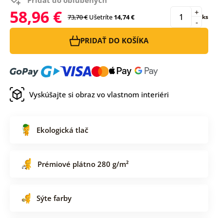
58,96 €
+
73,70 €
Ušetríte
14,74 €
ks
-
PRIDAŤ DO KOŠÍKA
Vyskúšajte si obraz vo vlastnom interiéri
Ekologická tlač
Prémiové plátno 280 g/m²
Sýte farby