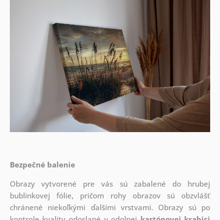
Bezpečné balenie
Obrazy vytvorené pre vás sú zabalené do hrubej
bublinkovej fólie, pričom rohy obrazov sú obzvlášť
chránené niekoľkými ďalšími vrstvami.
Obrazy sú po
kontrole kvality odoslané v odolnej
kartónovej krabici