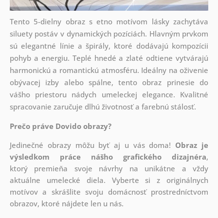
Tento 5-dielny obraz s etno motívom lásky zachytáva
siluety postáv v dynamických pozíciách. Hlavným prvkom
sú elegantné línie a špirály, ktoré dodávajú kompozícii
pohyb a energiu. Teplé hnedé a zlaté odtiene vytvárajú
harmonickú a romantickú atmosféru. Ideálny na oživenie
obývacej izby alebo spálne, tento obraz prinesie do
vášho priestoru nádych umeleckej elegance. Kvalitné
spracovanie zaručuje dlhú životnosť a farebnú stálosť.
Prečo práve Dovido obrazy?
Jedinečné obrazy môžu byť aj u vás doma!
Obraz je
výsledkom práce nášho grafického dizajnéra
,
ktorý
premieňa svoje návrhy na unikátne a vždy
aktuálne umelecké diela. Vyberte si z originálnych
motívov a skrášlite svoju domácnosť prostredníctvom
obrazov, ktoré nájdete len u nás.