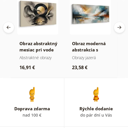
Obraz abstraktný
Obraz moderná
O
ie
mesiac pri vode
abstrakcia s
h
prírodou
Abstraktné obrazy
Obrazy jazerá
A
16,91 €
23,58 €
1
Doprava zdarma
Rýchle dodanie
nad 100 €
do pár dní u Vás