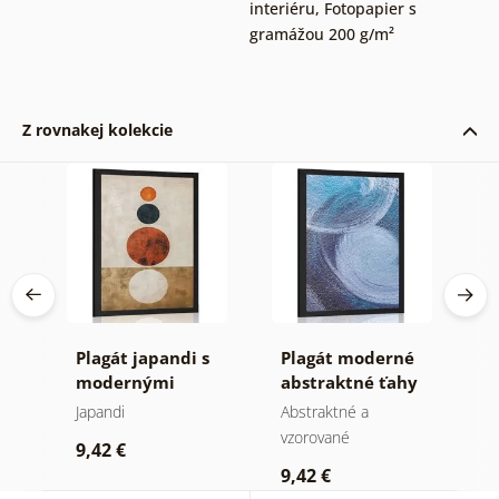
interiéru
,
Fotopapier s
gramážou 200 g/m²
Z rovnakej kolekcie
v
Plagát japandi s
Plagát moderné
P
modernými
abstraktné ťahy
s
kruhmi
C
Japandi
Abstraktné a
M
vzorované
9,42 €
9
9,42 €