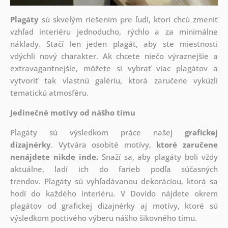
Plagáty
sú skvelým riešením pre ľudí, ktorí chcú zmeniť
vzhľad interiéru jednoducho, rýchlo a za minimálne
náklady. Stačí len jeden plagát, aby ste miestnosti
vdýchli nový charakter. Ak chcete niečo výraznejšie a
extravagantnejšie, môžete si vybrať viac plagátov a
vytvoriť tak vlastnú galériu, ktorá zaručene vykúzli
tematickú atmosféru.
Jedinečné motívy od nášho tímu
Plagáty sú výsledkom práce našej
grafickej
dizajnérky
. Vytvára osobité motívy,
ktoré zaručene
nenájdete nikde inde.
Snaží sa, aby plagáty boli vždy
aktuálne, ladí ich do farieb podľa súčasných
trendov. Plagáty sú vyhľadávanou dekoráciou, ktorá sa
hodí do každého interiéru. V Dovido nájdete okrem
plagátov od grafickej dizajnérky aj motívy, ktoré sú
výsledkom poctivého výberu nášho šikovného tímu.