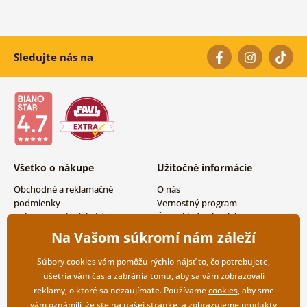
Sledujte nás na
Všetko o nákupe
Užitočné informácie
Obchodné a reklamačné
O nás
podmienky
Vernostný program
Ochrana osobných údajov
Často kladené otázky
Možnosti dopravy a platby
Magazín
Na Vašom súkromí nám záleží
Vrátenie tovaru
Kontakty
Veľkoobchodná spolupráca
Súbory cookies vám pomôžu rýchlo nájsť to, čo potrebujete,
ušetria vám čas a zabránia tomu, aby sa vám zobrazovali
reklamy, o ktoré sa nezaujímate. Používame
cookies
, aby sme
vám oznámili, že ste na našej stránke, a zobrazujeme produkty