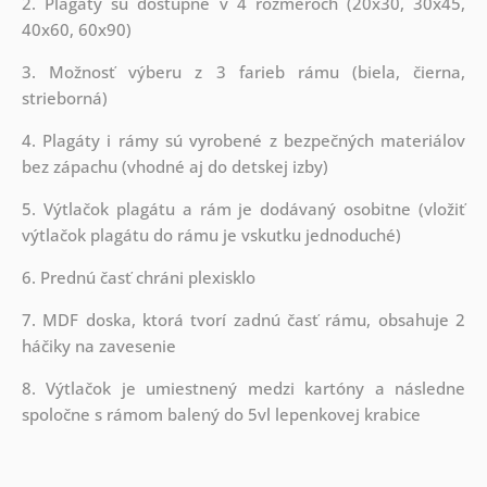
2. Plagáty sú dostupné v 4 rozmeroch (20x30, 30x45,
40x60, 60x90)
3. Možnosť výberu z 3 farieb rámu (biela, čierna,
strieborná)
4. Plagáty i rámy sú vyrobené z bezpečných materiálov
bez zápachu (vhodné aj do detskej izby)
5. Výtlačok plagátu a rám je dodávaný osobitne (vložiť
výtlačok plagátu do rámu je vskutku jednoduché)
6. Prednú časť chráni plexisklo
7. MDF doska, ktorá tvorí zadnú časť rámu, obsahuje 2
háčiky na zavesenie
8. Výtlačok je umiestnený medzi kartóny a následne
spoločne s rámom balený do 5vl lepenkovej krabice