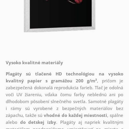
Vysoko kvalitné materiály
Plagáty sú tlačené HD technológiou na vysoko
kvalitný papier s gramážou 200 g/m²
, pričom je
zabezpečená dokonalá reprodukcia farieb. Tlač je odolná
voči UV žiareniu, vďaka čomu farby neblednú ani po
dlhodobom pôsobení slnečného svetla. Samotné plagáty
i rámy sú vyrobené z bezpečných materiálov bez
zápachu, takže sú
vhodné do každej miestnosti
, spálne
alebo
do detskej izby
. Plagáty aj napriek kvalitným