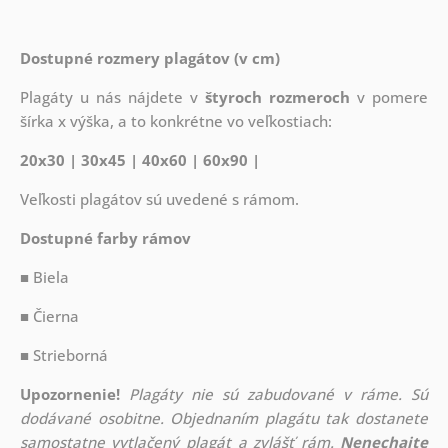
Dostupné rozmery plagátov (v cm)
Plagáty u nás nájdete v
štyroch rozmeroch
v pomere
šírka x výška, a to konkrétne vo veľkostiach:
20x30 | 30x45 | 40x60 | 60x90 |
Veľkosti plagátov sú uvedené s rámom.
Dostupné farby rámov
■ Biela
■ Čierna
■ Strieborná
Upozornenie!
Plagáty nie sú zabudované v ráme. Sú
dodávané osobitne. Objednaním plagátu tak dostanete
samostatne vytlačený plagát a zvlášť rám.
Nenechajte