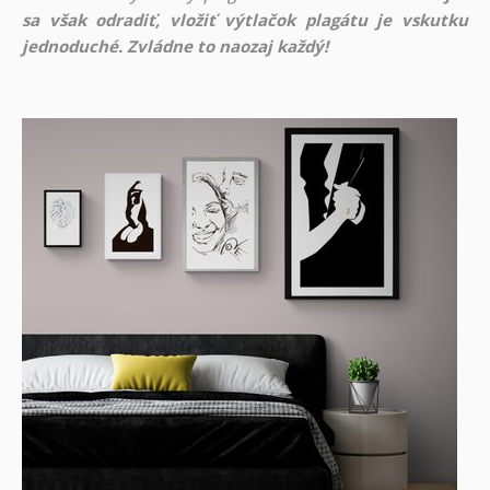
sa však odradiť, vložiť výtlačok plagátu je vskutku
jednoduché. Zvládne to naozaj každý!