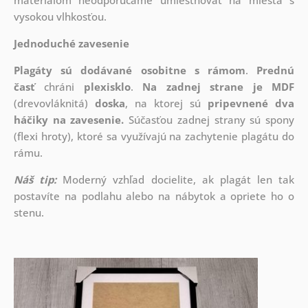
materiálom neodporúčame umiestňovať na miesta s
vysokou vlhkosťou.
Jednoduché zavesenie
Plagáty sú dodávané osobitne s rámom
.
Prednú
časť
chráni
plexisklo
.
Na zadnej strane je
MDF
(drevovláknitá)
doska
, na ktorej sú
pripevnené dva
háčiky na zavesenie.
Súčasťou zadnej strany sú spony
(flexi hroty), ktoré sa využívajú na zachytenie plagátu do
rámu.
Náš tip:
Moderný vzhľad docielite, ak plagát len tak
postavíte na podlahu alebo na nábytok a opriete ho o
stenu.