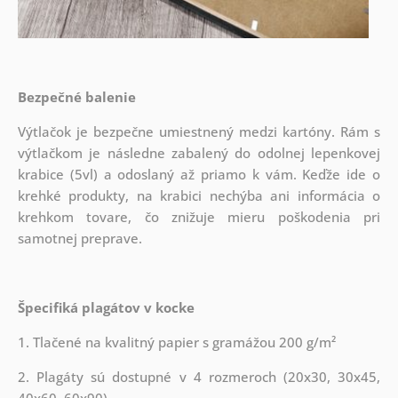
Bezpečné balenie
Výtlačok je bezpečne umiestnený medzi kartóny. Rám s
výtlačkom je následne zabalený do odolnej lepenkovej
krabice (5vl) a odoslaný až priamo k vám. Keďže ide o
krehké produkty, na krabici nechýba ani informácia o
krehkom tovare, čo znižuje mieru poškodenia pri
samotnej preprave.
Špecifiká plagátov v kocke
1. Tlačené na kvalitný papier s gramážou 200 g/m²
2. Plagáty sú dostupné v 4 rozmeroch (20x30, 30x45,
40x60, 60x90)