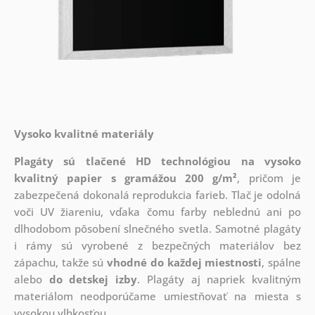
Vysoko kvalitné materiály
Plagáty sú tlačené HD technológiou na vysoko
kvalitný papier s gramážou 200 g/m²
, pričom je
zabezpečená dokonalá reprodukcia farieb. Tlač je odolná
voči UV žiareniu, vďaka čomu farby neblednú ani po
dlhodobom pôsobení slnečného svetla. Samotné plagáty
i rámy sú vyrobené z bezpečných materiálov bez
zápachu, takže sú
vhodné do každej miestnosti
, spálne
alebo
do detskej izby
. Plagáty aj napriek kvalitným
materiálom neodporúčame umiestňovať na miesta s
vysokou vlhkosťou.