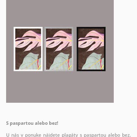
S paspartou alebo bez!
U nás v ponuke nájdete plagáty s paspartou alebo bez.