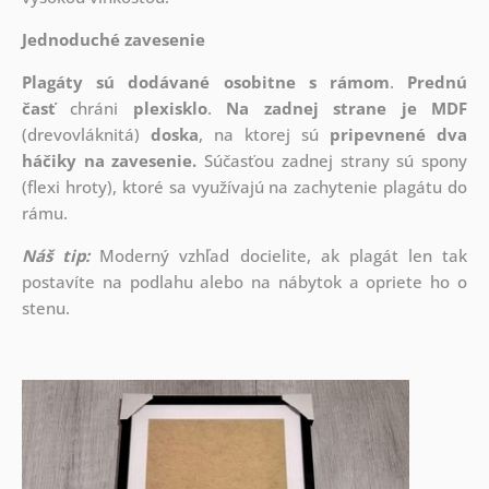
Jednoduché zavesenie
Plagáty sú dodávané osobitne s rámom
.
Prednú
časť
chráni
plexisklo
.
Na zadnej strane je
MDF
(drevovláknitá)
doska
, na ktorej sú
pripevnené dva
háčiky na zavesenie.
Súčasťou zadnej strany sú spony
(flexi hroty), ktoré sa využívajú na zachytenie plagátu do
rámu.
Náš tip:
Moderný vzhľad docielite, ak plagát len tak
postavíte na podlahu alebo na nábytok a opriete ho o
stenu.