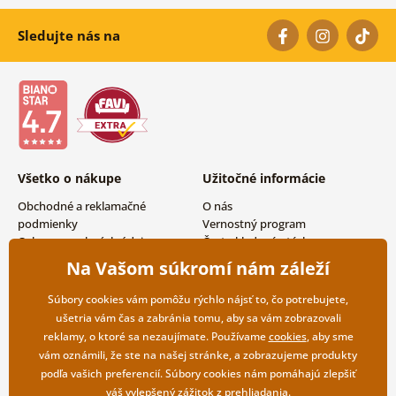
Sledujte nás na
Všetko o nákupe
Užitočné informácie
Obchodné a reklamačné
O nás
podmienky
Vernostný program
Ochrana osobných údajov
Často kladené otázky
Možnosti dopravy a platby
Magazín
Na Vašom súkromí nám záleží
Vrátenie tovaru
Kontakty
Veľkoobchodná spolupráca
Súbory cookies vám pomôžu rýchlo nájsť to, čo potrebujete,
ušetria vám čas a zabránia tomu, aby sa vám zobrazovali
reklamy, o ktoré sa nezaujímate. Používame
cookies
, aby sme
vám oznámili, že ste na našej stránke, a zobrazujeme produkty
podľa vašich preferencií. Súbory cookies nám pomáhajú zlepšiť
váš vylepšený zážitok z prehliadania.