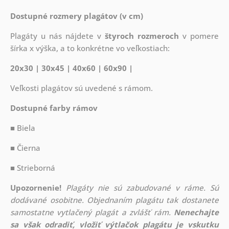
Dostupné rozmery plagátov (v cm)
Plagáty u nás nájdete v
štyroch rozmeroch
v pomere
šírka x výška, a to konkrétne vo veľkostiach:
20x30 | 30x45 | 40x60 | 60x90 |
Veľkosti plagátov sú uvedené s rámom.
Dostupné farby rámov
■ Biela
■ Čierna
■ Strieborná
Upozornenie!
Plagáty nie sú zabudované v ráme. Sú
dodávané osobitne. Objednaním plagátu tak dostanete
samostatne vytlačený plagát a zvlášť rám.
Nenechajte
sa však odradiť, vložiť výtlačok plagátu je vskutku