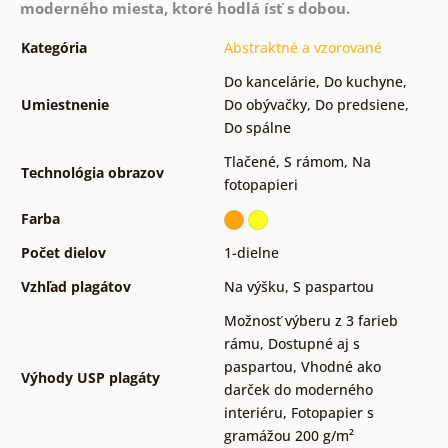
moderného miesta, ktoré hodlá ísť s dobou.
Kategória
Abstraktné a vzorované
Do kancelárie
,
Do kuchyne
,
Umiestnenie
Do obývačky
,
Do predsiene
,
Do spálne
Tlačené
,
S rámom
,
Na
Technológia obrazov
fotopapieri
Farba
Počet dielov
1-dielne
Vzhľad plagátov
Na výšku
,
S paspartou
Možnosť výberu z 3 farieb
rámu
,
Dostupné aj s
paspartou
,
Vhodné ako
Výhody USP plagáty
darček do moderného
interiéru
,
Fotopapier s
gramážou 200 g/m²