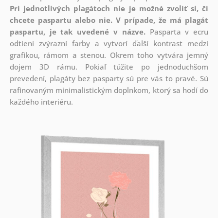
Pri jednotlivých plagátoch nie je možné zvoliť si, či
chcete paspartu alebo nie.
V prípade, že má plagát
paspartu, je tak uvedené v názve.
Pasparta v ecru
odtieni zvýrazní farby a vytvorí ďalší kontrast medzi
grafikou, rámom a stenou. Okrem toho vytvára jemný
dojem 3D rámu. Pokiaľ túžite po jednoduchšom
prevedení, plagáty bez pasparty sú pre vás to pravé. Sú
rafinovaným minimalistickým doplnkom, ktorý sa hodí do
každého interiéru.