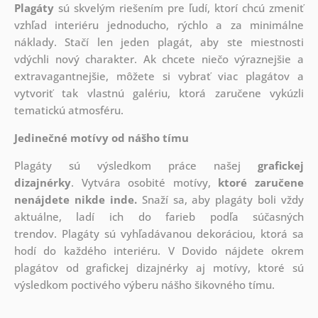
Plagáty
sú skvelým riešením pre ľudí, ktorí chcú zmeniť
vzhľad interiéru jednoducho, rýchlo a za minimálne
náklady. Stačí len jeden plagát, aby ste miestnosti
vdýchli nový charakter. Ak chcete niečo výraznejšie a
extravagantnejšie, môžete si vybrať viac plagátov a
vytvoriť tak vlastnú galériu, ktorá zaručene vykúzli
tematickú atmosféru.
Jedinečné motívy od nášho tímu
Plagáty sú výsledkom práce našej
grafickej
dizajnérky
. Vytvára osobité motívy,
ktoré zaručene
nenájdete nikde inde.
Snaží sa, aby plagáty boli vždy
aktuálne, ladí ich do farieb podľa súčasných
trendov. Plagáty sú vyhľadávanou dekoráciou, ktorá sa
hodí do každého interiéru. V Dovido nájdete okrem
plagátov od grafickej dizajnérky aj motívy, ktoré sú
výsledkom poctivého výberu nášho šikovného tímu.