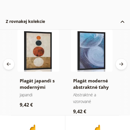
Z rovnakej kolekcie
tné
Plagát japandi s
Plagát moderné
P
y
modernými
abstraktné ťahy
s
kruhmi
C
Japandi
Abstraktné a
M
vzorované
9,42 €
9
9,42 €