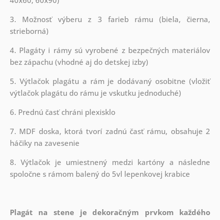
3. Možnosť výberu z 3 farieb rámu (biela, čierna,
strieborná)
4. Plagáty i rámy sú vyrobené z bezpečných materiálov
bez zápachu (vhodné aj do detskej izby)
5. Výtlačok plagátu a rám je dodávaný osobitne (vložiť
výtlačok plagátu do rámu je vskutku jednoduché)
6. Prednú časť chráni plexisklo
7. MDF doska, ktorá tvorí zadnú časť rámu, obsahuje 2
háčiky na zavesenie
8. Výtlačok je umiestnený medzi kartóny a následne
spoločne s rámom balený do 5vl lepenkovej krabice
Plagát na stene je dekoračným prvkom každého